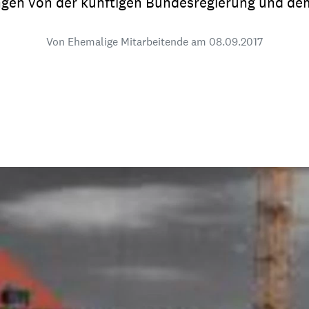
ngen von der künftigen Bundesregierung und de
dsförderung
Stipendien
Jugend & Konfirmat
für die Welt-Jugend
Von Ehemalige Mitarbeitende am
Ehrenamt & Mitma
08.09.2017
Regionale Kontakte
Gem
:
Bild
Gem
:
Bild