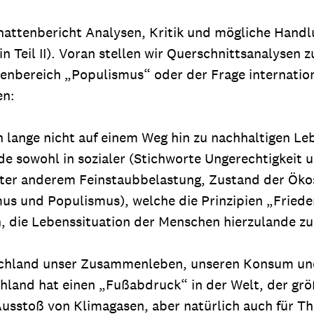
chattenbericht Analysen, Kritik und mögliche Han
n Teil II). Voran stellen wir Querschnittsanalysen z
bereich „Populismus“ oder der Frage international
en:
lange nicht auf einem Weg hin zu nachhaltigen Leben
de sowohl in sozialer (Stichworte Ungerechtigkeit 
(unter anderem Feinstaubbelastung, Zustand der Ök
us und Populismus), welche die Prinzipien „Frieden
h, die Lebenssituation der Menschen hierzulande zu
utschland unser Zusammenleben, unseren Konsum un
nd hat einen „Fußabdruck“ in der Welt, der größer i
Ausstoß von Klimagasen, aber natürlich auch für T