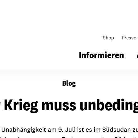
Shop
Presse
werden
Informieren
Blog
gsarbeit
Unsere Arbeit
Gemeindearbeit
 Krieg muss unbedin
nen für Schule & Jugend
Wo wir arbeiten
Kollekten
ial für Schule & Jugend
Wie wir arbeiten
Gemeindematerial
Unabhängigkeit am 9. Juli ist es im Südsudan 
ildungen & Seminare
Über unsere politische Arbeit
Fürbitten