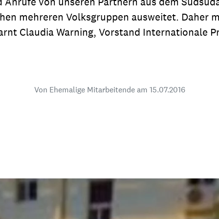
d Anrufe von unseren Partnern aus dem Südsuda
dsförderung
Stipendien
Jugend & Konfirmat
hen mehreren Volksgruppen ausweitet. Daher mu
für die Welt-Jugend
Ehrenamt & Mitma
rnt Claudia Warning, Vorstand Internationale P
Regionale Kontakte
Von Ehemalige Mitarbeitende am
15.07.2016
Gem
:
Bild
Gem
:
Bild