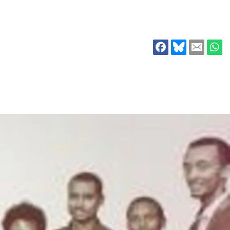
ion
Klimawandel
chen
Armut
Frieden
Entwicklungszusammenarbeit
Zivilgesellschaft
eindematerial
Fachpublikationen
Alle Themen
ungsmaterial
Projektmaterial
eindematerial
Fachpublikationen
ungsmaterial
Projektmaterial