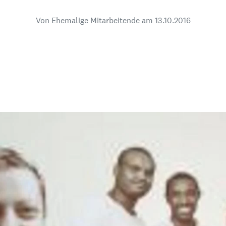
dsförderung
Stipendien
Jugend & Konfirmat
Von Ehemalige Mitarbeitende am
13.10.2016
für die Welt-Jugend
Ehrenamt & Mitma
Regionale Kontakte
Gem
:
Bild
Gem
:
Bild