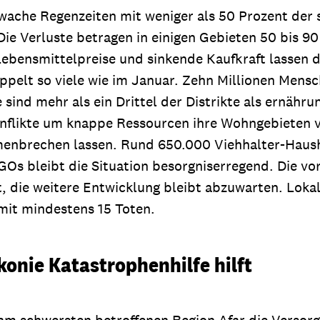
wache Regenzeiten mit weniger als 50 Prozent der 
ie Verluste betragen in einigen Gebieten 50 bis 90
ebensmittelpreise und sinkende Kaufkraft lassen di
ppelt so viele wie im Januar. Zehn Millionen Mens
sind mehr als ein Drittel der Distrikte als ernähr
ikte um knappe Ressourcen ihre Wohngebieten ve
menbrechen lassen. Rund 650.000 Viehhalter-Hausha
Os bleibt die Situation besorgniserregend. Die vo
t, die weitere Entwicklung bleibt abzuwarten. Lok
it mindestens 15 Toten.
onie Katastrophenhilfe hilft
r am schwersten betroffenen Region Afar die Vers