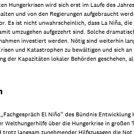
en Hungerkrisen wird sich erst im Laufe des Jahre
halten und von den Regierungen aufgebraucht werd
r. Es ist nicht unwahrscheinlich, dass La Niña, di
amit umzugehen aufgezehrt sind. Solche dramatisc
ahmen investiert werden. Nötig sind weiterhin la
 Krisen und Katastrophen zu bewältigen und sich a
g der Kapazitäten lokaler Behörden geschehen, als
n
 „Fachgespräch El Niño“ des Bündnis Entwicklung H
r Welthungerhilfe über die Hungerkrise in großen Te
end trotz langsam zunehmender Hilfszusagen die No