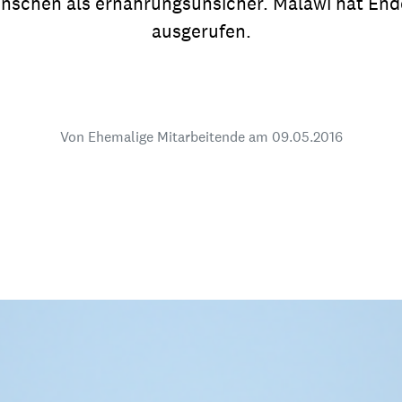
enschen als ernährungsunsicher. Malawi hat End
dsförderung
Stipendien
Jugend & Konfirmat
ausgerufen.
für die Welt-Jugend
Ehrenamt & Mitma
Regionale Kontakte
Von Ehemalige Mitarbeitende am
09.05.2016
Gem
:
Bild
Gem
:
Bild