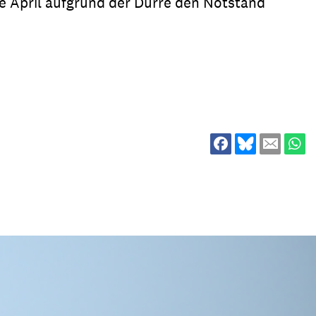
e April aufgrund der Dürre den Notstand
ion
Klimawandel
chen
Armut
Frieden
Entwicklungszusammenarbeit
Zivilgesellschaft
eindematerial
Fachpublikationen
Alle Themen
ungsmaterial
Projektmaterial
eindematerial
Fachpublikationen
ungsmaterial
Projektmaterial