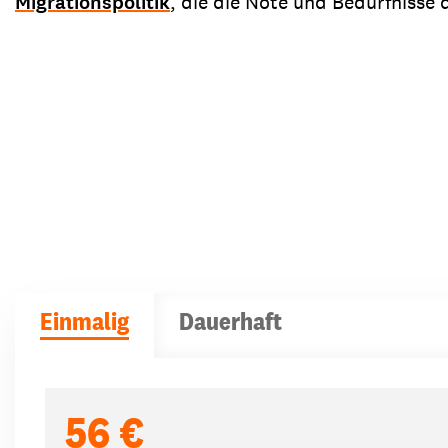
Migrationspolitik
, die die Nöte und Bedürfnisse d
Einmalig
Dauerhaft
Spendenbeträge
56 €