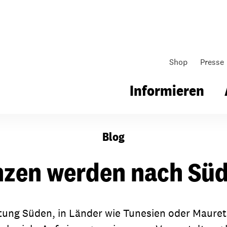
Shop
Presse
Informieren
Blog
gsarbeit
Unsere Arbeit
Gemeindearbeit
nzen werden nach Sü
nen für Schule & Jugend
Wo wir arbeiten
Kollekten
ial für Schule & Jugend
Wie wir arbeiten
Gemeindematerial
ung Süden, in Länder wie Tunesien oder Mauretan
ildungen & Seminare
Über unsere politische Arbeit
Fürbitten