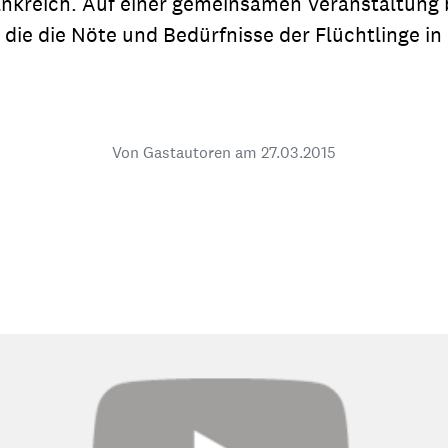
ankreich. Auf einer gemeinsamen Veranstaltung be
dsförderung
Stipendien
Jugend & Konfirmat
, die die Nöte und Bedürfnisse der Flüchtlinge in 
für die Welt-Jugend
Ehrenamt & Mitma
Regionale Kontakte
Von Gastautoren am
27.03.2015
Gem
:
Bild
Gem
:
Bild