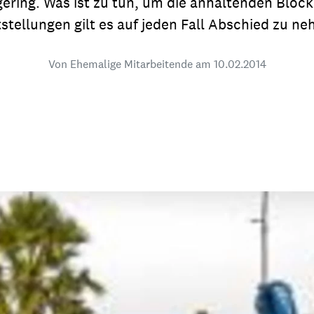
gering. Was ist zu tun, um die anhaltenden Blo
dsförderung
Stipendien
Jugend & Konfirmat
stellungen gilt es auf jeden Fall Abschied zu n
für die Welt-Jugend
Ehrenamt & Mitma
Von Ehemalige Mitarbeitende am
10.02.2014
Regionale Kontakte
Gem
:
Bild
Gem
:
Bild