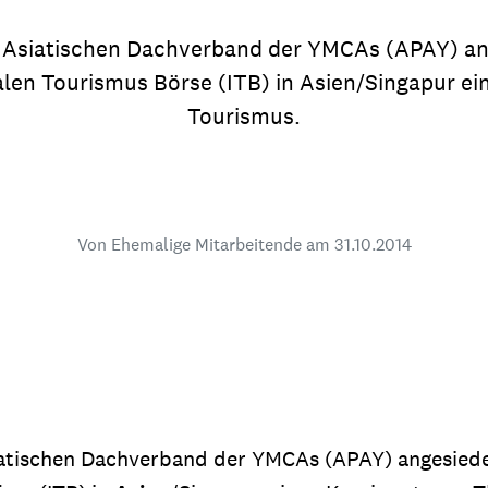
dsförderung
Stipendien
Jugend & Konfirmat
eim Asiatischen Dachverband der YMCAs (APAY) a
für die Welt-Jugend
Ehrenamt & Mitma
nalen Tourismus Börse (ITB) in Asien/Singapur 
Regionale Kontakte
Tourismus.
Gem
Von Ehemalige Mitarbeitende am
31.10.2014
:
Bild
Gem
:
Bild
 Asiatischen Dachverband der YMCAs (APAY) angesied