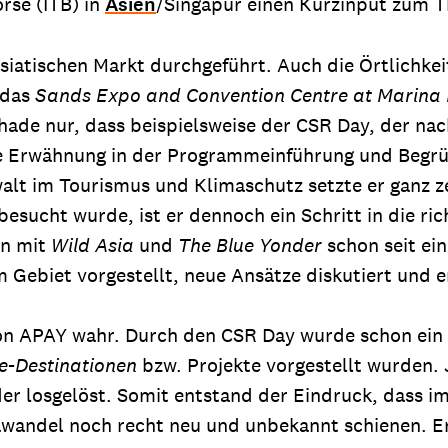
rse (ITB) in
Asien
/Singapur einen Kurzinput zum 
 asiatischen Markt durchgeführt. Auch die Örtlichk
 das
Sands Expo and Convention Centre at Marina
Schade nur, dass beispielsweise der CSR Day, der n
ine Erwähnung in der Programmeinführung und Begr
alt im Tourismus und Klimaschutz setzte er ganz z
esucht wurde, ist er dennoch ein Schritt in die r
on mit
Wild Asia
und
The Blue Yonder
schon seit ei
m Gebiet vorgestellt, neue Ansätze diskutiert und e
 APAY wahr. Durch den CSR Day wurde schon ein d
ee-Destinationen
bzw. Projekte vorgestellt wurden.
er losgelöst. Somit entstand der Eindruck, dass 
wandel noch recht neu und unbekannt schienen. Ers