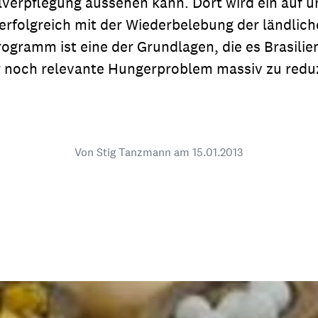
lverpflegung aussehen kann. Dort wird ein auf u
dsförderung
Stipendien
Jugend & Konfirmat
rfolgreich mit der Wiederbelebung der ländlich
für die Welt-Jugend
Ehrenamt & Mitma
rogramm ist eine der Grundlagen, die es Brasilie
 noch relevante Hungerproblem massiv zu reduz
Regionale Kontakte
Von Stig Tanzmann am
15.01.2013
Gem
:
Bild
Gem
:
Bild