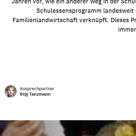
Jahren vor, wie ein anderer Weg in der Schu
Transparenz & Jahresbericht
Weitere Spendenmöglichkeiten
Inlan
Schulessensprogramm landesweit e
Geschenke
Brot 
Familienlandwirtschaft verknüpft. Dieses P
immer
Einsatz der Spendengelder
Sie brauchen Materialien?
Entdecken Sie unsere zahlreichen Publikationen & Materialien
Ansprechpartner
Stig Tanzmann
Sie brauchen Materialien?
Entdecken Sie unsere zahlreichen Publikationen & Materialien