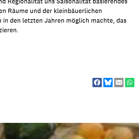
nd Regionalität uns Saisonalität basierendes
ion
Klimawandel
en Räume und der kleinbäuerlichen
chen
n in den letzten Jahren möglich machte, das
Armut
ieren.
Frieden
Entwicklungszusammenarbeit
Zivilgesellschaft
eindematerial
Fachpublikationen
Alle Themen
ungsmaterial
Projektmaterial
eindematerial
Fachpublikationen
ungsmaterial
Projektmaterial