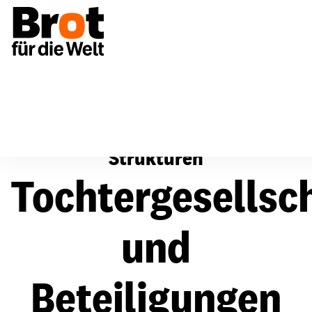
Über uns
Evangelisches Werk
Töchter und Beteil
Strukturen
Tochtergesellsc
und
Beteiligungen