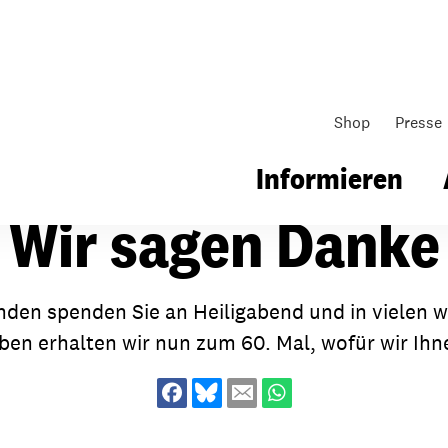
Shop
Presse
Informieren
Wir sagen Danke
gsarbeit
Unsere Arbeit
Gemeindearbeit
den spenden Sie an Heiligabend und in vielen 
aben erhalten wir nun zum 60. Mal, wofür wir Ihn
nen für Schule & Jugend
Wo wir arbeiten
Kollekten
ial für Schule & Jugend
Wie wir arbeiten
Gemeindematerial
ildungen & Seminare
Über unsere politische Arbeit
Fürbitten