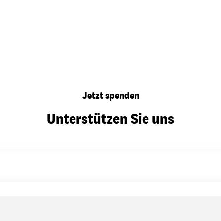
dsförderung
Stipendien
Jugend & Konfirmat
für die Welt-Jugend
Ehrenamt & Mitma
Video abspielen
Regionale Kontakte
Jetzt spenden
Gem
Unterstützen Sie uns
:
Bild
Gem
:
Bild