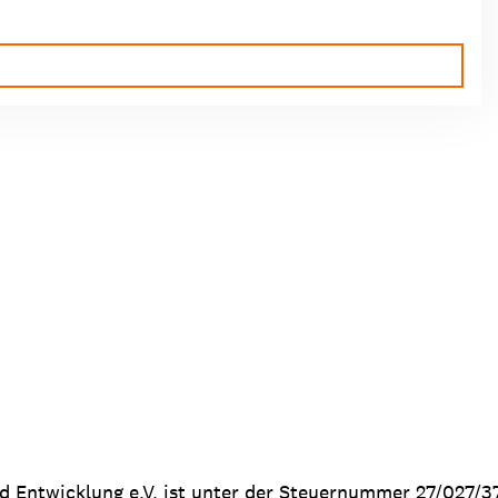
nd Entwicklung e.V. ist unter der Steuernummer 27/027/3