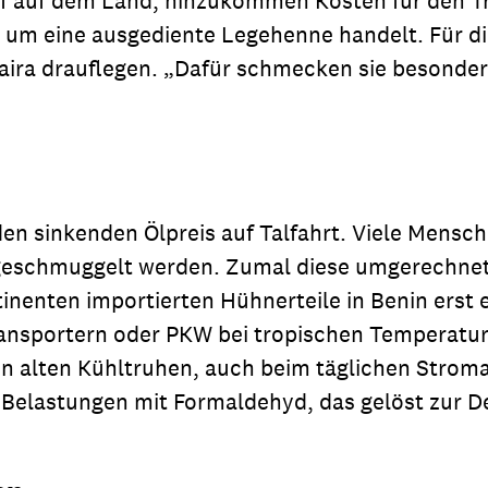
of auf dem Land, hinzukommen Kosten für den Tr
 um eine ausgediente Legehenne handelt. Für d
ra drauflegen. „Dafür schmecken sie besonders 
den sinkenden Ölpreis auf Talfahrt. Viele Mensc
geschmuggelt werden. Zumal diese umgerechnet
inenten importierten Hühnerteile in Benin erst 
transportern oder PKW bei tropischen Temperatu
in alten Kühltruhen, auch beim täglichen Stroma
elastungen mit Formaldehyd, das gelöst zur De