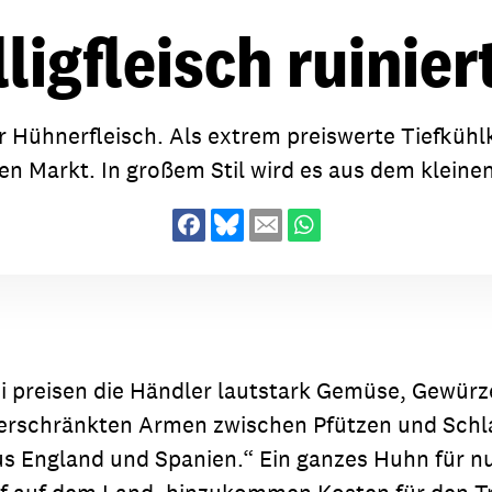
dsförderung
Stipendien
Jugend & Konfirmat
ligfleisch ruinie
für die Welt-Jugend
Ehrenamt & Mitma
Regionale Kontakte
für Hühnerfleisch. Als extrem preiswerte Tiefküh
 Markt. In großem Stil wird es aus dem klein
Gem
:
Bild
Gem
i preisen die Händler lautstark Gemüse, Gewürze
:
 verschränkten Armen zwischen Pfützen und Schla
Bild
s England und Spanien.“ Ein ganzes Huhn für n