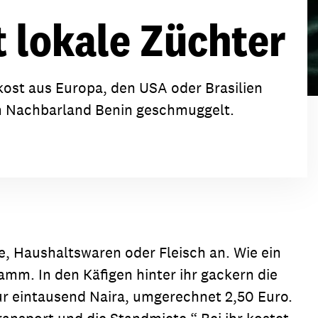
ion
Klimawandel
rt lokale Züchter
chen
Armut
Frieden
lkost aus Europa, den USA oder Brasilien
Entwicklungszusammenarbeit
en Nachbarland Benin geschmuggelt.
Zivilgesellschaft
eindematerial
Fachpublikationen
Alle Themen
ungsmaterial
Projektmaterial
eindematerial
Fachpublikationen
, Haushaltswaren oder Fleisch an. Wie ein
mm. In den Käfigen hinter ihr gackern die
ungsmaterial
Projektmaterial
ur eintausend Naira, umgerechnet 2,50 Euro.