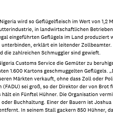
geria wird so Geflügelfleisch im Wert von 1,2 M
utterindustrie, in landwirtschaftlichen Betrieb
egal eingeführten Geflügels im Land produziert 
terbinden, erklärt ein leitender Zollbeamter. 
nd die zahlreichen Schmuggler sind gewieft.
geria Customs Service die Gemüter zu beruhigen
sten 1.600 Kartons geschmuggelten Geflügels. „D
eren Märkten verkauft, ohne dass Zoll oder Poli
(FADU) sei groß, so der Direktor der von Brot fü
hält ein Fünftel Hühner. Die Organisation vermi
 oder Buchhaltung. Einer der Bauern ist Joshua 
ntfernt. In seinem Stall gackern 850 Hühner, d