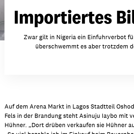
Transparenz & Jahresbericht
Weitere Spendenmöglichkeiten
Inlan
Importiertes Bil
Geschenke
Brot 
Einsatz der Spendengelder
Zwar gilt in Nigeria ein Einfuhrverbot 
überschwemmt es aber trotzdem den
Sie brauchen Materialien?
Entdecken Sie unsere zahlreichen Publikationen & Materialien
Sie brauchen Materialien?
Auf dem Arena Markt in Lagos Stadtteil Oshod
Entdecken Sie unsere zahlreichen Publikationen & Materialien
Fels in der Brandung steht Asinuju Iaybo mit
Hühner. „Dort drüben verkaufen sie Hühner au