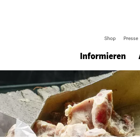
Shop
Presse
ligfleisch ruiniert lokale Züchter
Informieren
gsarbeit
Unsere Arbeit
Gemeindearbeit
nen für Schule & Jugend
Wo wir arbeiten
Kollekten
ial für Schule & Jugend
Wie wir arbeiten
Gemeindematerial
ildungen & Seminare
Über unsere politische Arbeit
Fürbitten