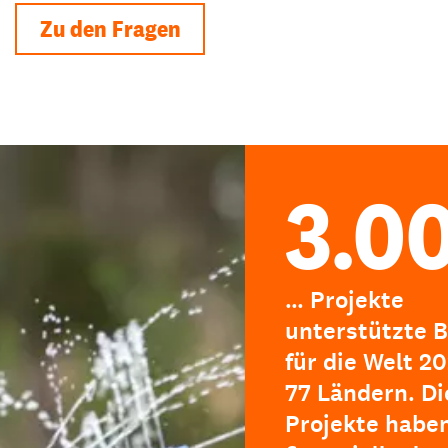
Zu den Fragen
3.0
… Projekte
unterstützte B
für die Welt 20
77 Ländern. Di
Projekte haben