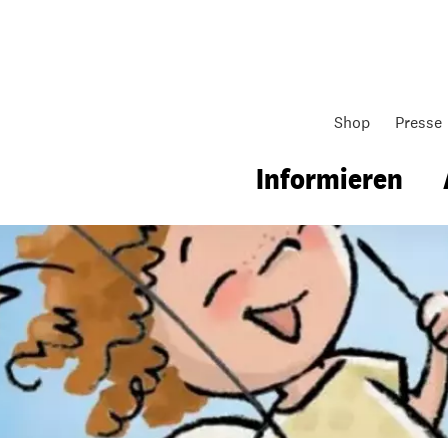
Shop
Presse
nachten weltweit
Informieren
gsarbeit
Unsere Arbeit
Gemeindearbeit
nen für Schule & Jugend
Wo wir arbeiten
Kollekten
ial für Schule & Jugend
Wie wir arbeiten
Gemeindematerial
ildungen & Seminare
Über unsere politische Arbeit
Fürbitten