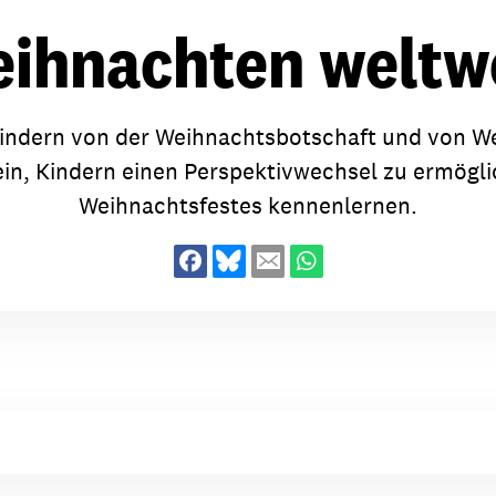
dsförderung
Stipendien
Jugend & Konfirmat
ihnachten weltw
für die Welt-Jugend
Ehrenamt & Mitma
Regionale Kontakte
indern von der Weihnachtsbotschaft und von We
ein, Kindern einen Perspektivwechsel zu ermögl
Weihnachtsfestes kennenlernen.
Gem
:
Bild
Gem
:
Bild