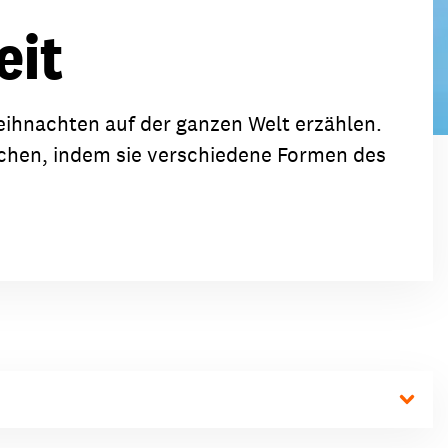
ion
Klimawandel
eit
chen
Armut
Frieden
ihnachten auf der ganzen Welt erzählen.
Entwicklungszusammenarbeit
ichen, indem sie verschiedene Formen des
Zivilgesellschaft
eindematerial
Fachpublikationen
Alle Themen
ungsmaterial
Projektmaterial
eindematerial
Fachpublikationen
ungsmaterial
Projektmaterial