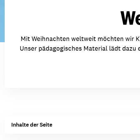
Transparenz & Jahresbericht
Weitere Spendenmöglichkeiten
Inlan
We
Geschenke
Brot 
Einsatz der Spendengelder
Mit Weihnachten weltweit möchten wir K
Unser pädagogisches Material lädt dazu 
Sie brauchen Materialien?
Entdecken Sie unsere zahlreichen Publikationen & Materialien
Sie brauchen Materialien?
Entdecken Sie unsere zahlreichen Publikationen & Materialien
Inhalte der Seite