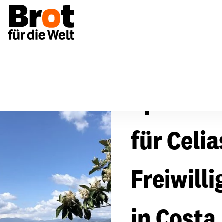
Spenden
für Celia
Freiwill
in Costa