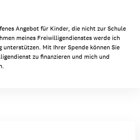
ion
Klimawandel
chen
Armut
ffenes Angebot für Kinder, die nicht zur Schule
Frieden
hmen meines Freiwilligendienstes werde ich
ng unterstützen. Mit Ihrer Spende können Sie
Entwicklungszusammenarbeit
lligendienst zu finanzieren und mich und
Zivilgesellschaft
n.
eindematerial
Fachpublikationen
Alle Themen
ungsmaterial
Projektmaterial
eindematerial
Fachpublikationen
ungsmaterial
Projektmaterial