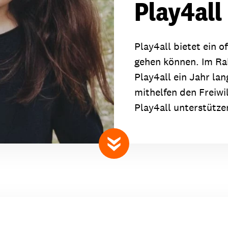
Play4all
dsförderung
Stipendien
Jugend & Konfirmat
für die Welt-Jugend
Ehrenamt & Mitma
Play4all bietet ein o
Regionale Kontakte
gehen können. Im Ra
Play4all ein Jahr la
mithelfen den Freiwi
Play4all unterstütze
Gem
:
Bild
nach unten scrollen
Gem
:
Bild