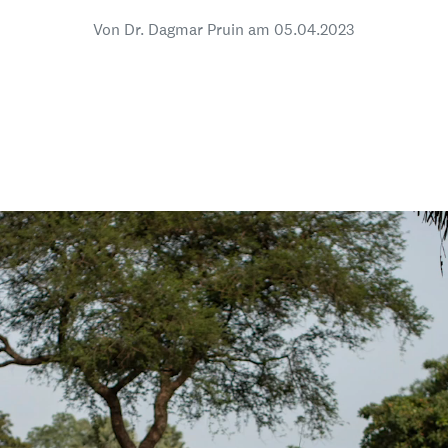
dsförderung
Stipendien
Jugend & Konfirmat
Von Dr. Dagmar Pruin am
05.04.2023
für die Welt-Jugend
Ehrenamt & Mitma
Regionale Kontakte
Gem
:
Bild
Gem
:
Bild