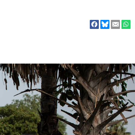
ion
Klimawandel
chen
Armut
Frieden
Entwicklungszusammenarbeit
Zivilgesellschaft
eindematerial
Fachpublikationen
Alle Themen
ungsmaterial
Projektmaterial
eindematerial
Fachpublikationen
ungsmaterial
Projektmaterial