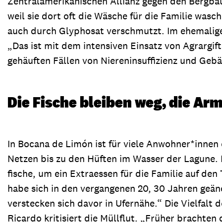
Zentralamerikanischen Allianz gegen den Bergbau
weil sie dort oft die Wäsche für die Familie was
auch durch Glyphosat verschmutzt. Im ehemalige
„Das ist mit dem intensiven Einsatz von Agrargi
gehäuften Fällen von Niereninsuffizienz und Geb
Die Fische bleiben weg, die Ar
In Bocana de Limón ist für viele Anwohner*innen
Netzen bis zu den Hüften im Wasser der Lagune. Nu
fische, um ein Extraessen für die Familie auf den
habe sich in den vergangenen 20, 30 Jahren geän
verstecken sich davor in Ufernähe.“ Die Vielfal
Ricardo kritisiert die Müllflut. „Früher brachten d