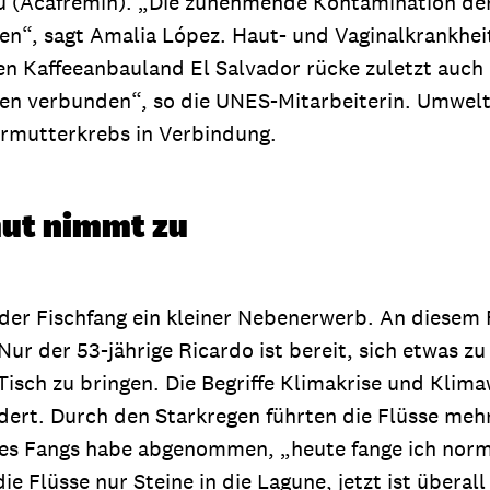
 (Acafremin). „Die zunehmende Kontamination der F
chen“, sagt Amalia López. Haut- und Vaginalkrankhei
n Kaffeeanbauland El Salvador rücke zuletzt auch
ften verbunden“, so die UNES-Mitarbeiterin. Umwelt
ärmutterkrebs in Verbindung.
mut nimmt zu
 der Fischfang ein kleiner Nebenerwerb. An diesem 
r der 53-jährige Ricardo ist bereit, sich etwas zu 
 Tisch zu bringen. Die Begriffe Klimakrise und Klim
dert. Durch den Starkregen führten die Flüsse meh
t des Fangs habe abgenommen, „heute fange ich norm
ie Flüsse nur Steine in die Lagune, jetzt ist überall