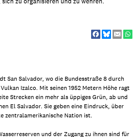
sich zu organisieren und zu wehren.
ion
Klimawandel
chen
Armut
Frieden
Entwicklungszusammenarbeit
Zivilgesellschaft
eindematerial
Fachpublikationen
Alle Themen
tadt San Salvador, wo die Bundesstraße 8 durch
ungsmaterial
Projektmaterial
n Vulkan Izalco. Mit seinen 1952 Metern Höhe ragt
ite Strecken ein mehr als üppiges Grün, ab und
hen El Salvador. Sie geben eine Eindruck, über
eindematerial
Fachpublikationen
te zentralamerikanische Nation ist.
ungsmaterial
Projektmaterial
 Wasserreserven und der Zugang zu ihnen sind für