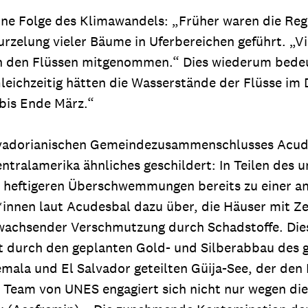
eine Folge des Klimawandels: „Früher waren die Reg
rzelung vieler Bäume in Uferbereichen geführt. „Viel
 den Flüssen mitgenommen.“ Dies wiederum bedeut
leichzeitig hätten die Wasserstände der Flüsse im
 bis Ende März.“
lvadorianischen Gemeindezusammenschlusses Acudes
ntralamerika ähnliches geschildert: In Teilen des 
r heftigeren Überschwemmungen bereits zu einer an
innen laut Acudesbal dazu über, die Häuser mit Zem
wachsender Verschmutzung durch Schadstoffe. Dies 
ht durch den geplanten Gold- und Silberabbau des
ala und El Salvador geteilten Güija-See, der den 
 Team von UNES engagiert sich nicht nur wegen die