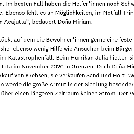
n. Im besten Fall haben die Helfer*innen noch Sch
 Ebenso fehlt es an Möglichkeiten, im Notfall Tri
in Acajutla“, bedauert Doña Miriam.
tück, auf dem die Bewohner*innen gerne eine feste 
sher ebenso wenig Hilfe wie Ansuchen beim Bürgerm
m Katastrophenfall. Beim Hurrikan Julia hielten s
 Iota im November 2020 in Grenzen. Doch Doña Miri
rkauf von Krebsen, sie verkaufen Sand und Holz. 
nn werde die große Armut in der Siedlung besonders
 über einen längeren Zeitraum keinen Strom. Der Ve