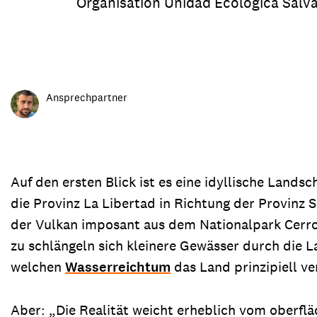
Organisation Unidad Ecológica Salv
Transparenz & Jahresbericht
Weitere Spendenmöglichkeiten
Inlan
Geschenke
Brot 
Einsatz der Spendengelder
Ansprechpartner
Sie brauchen Materialien?
Entdecken Sie unsere zahlreichen Publikationen & Materialien
Auf den ersten Blick ist es eine idyllische Land
die Provinz La Libertad in Richtung der Provinz S
der Vulkan imposant aus dem Nationalpark Cerro 
Sie brauchen Materialien?
zu schlängeln sich kleinere Gewässer durch die L
Entdecken Sie unsere zahlreichen Publikationen & Materialien
welchen
Wasserreichtum
das Land prinzipiell ve
Aber: „Die Realität weicht erheblich vom oberflä