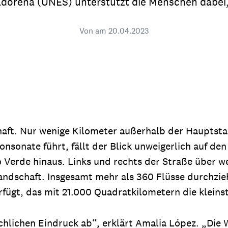
adoreña (UNES) unterstützt die Menschen dabei, 
dsförderung
Stipendien
Jugend & Konfirmat
für die Welt-Jugend
Von am
20.04.2023
Ehrenamt & Mitma
Regionale Kontakte
Gem
:
schaft. Nur wenige Kilometer außerhalb der Haupts
Bild
onsonate führt, fällt der Blick unweigerlich auf de
Verde hinaus. Links und rechts der Straße über we
andschaft. Insgesamt mehr als 360 Flüsse durchzie
Gem
:
rfügt, das mit 21.000 Quadratkilometern die kleins
Bild
chlichen Eindruck ab“, erklärt Amalia López. „Die