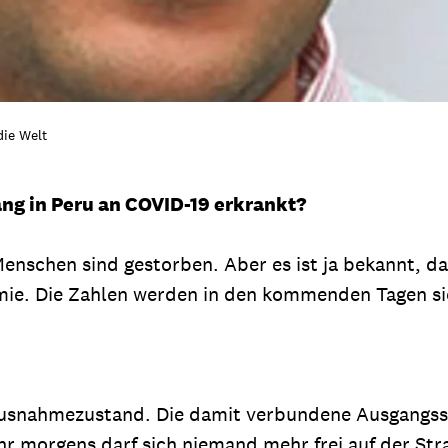
die Welt
ang in Peru an COVID-19 erkrankt?
f Menschen sind gestorben. Aber es ist ja bekannt, d
ie. Die Zahlen werden in den kommenden Tagen sic
 Ausnahmezustand. Die damit verbundene Ausgangs
r morgens darf sich niemand mehr frei auf der Stra