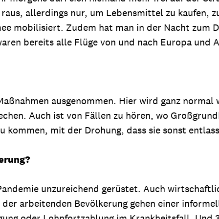
us, allerdings nur, um Lebensmittel zu kaufen, z
e mobilisiert. Zudem hat man in der Nacht zum Di
waren bereits alle Flüge von und nach Europa und A
 Maßnahmen ausgenommen. Hier wird ganz normal we
chen. Auch ist von Fällen zu hören, wo Großgrun
zu kommen, mit der Drohung, dass sie sonst entlas
kerung?
Pandemie unzureichend gerüstet. Auch wirtschaftlic
er arbeitenden Bevölkerung gehen einer informell
rgung oder Lohnfortzahlung im Krankheitsfall. Und