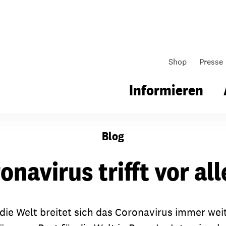
Shop
Presse
Informieren
Blog
gsarbeit
Unsere Arbeit
Gemeindearbeit
onavirus trifft vor a
nen für Schule & Jugend
Wo wir arbeiten
Kollekten
ial für Schule & Jugend
Wie wir arbeiten
Gemeindematerial
die Welt breitet sich das Coronavirus immer wei
ildungen & Seminare
Über unsere politische Arbeit
Fürbitten