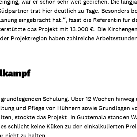
einging, war er schon sehr weit gediehen. Die langj
dpartner trat hier deutlich zu Tage. Besonders bee
 Planung eingebracht hat.“, fasst die Referentin fü
erstützte das Projekt mit 13.000 €. Die Kirchenge
der Projektregion haben zahlreiche Arbeitsstunden g
hlkampf
 grundlegenden Schulung. Über 12 Wochen hinweg e
altung und Pflege von Hühnern sowie Grundlagen 
llten, stockte das Projekt. In Guatemala standen 
es schlicht keine Küken zu den einkalkulierten Pre
r nicht zu halten.