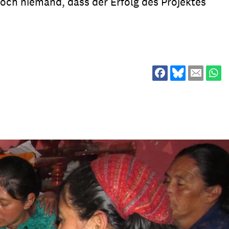
och niemand, dass der Erfolg des Projektes
ion
Klimawandel
chen
Armut
Frieden
Entwicklungszusammenarbeit
Zivilgesellschaft
eindematerial
Fachpublikationen
Alle Themen
ungsmaterial
Projektmaterial
eindematerial
Fachpublikationen
ungsmaterial
Projektmaterial