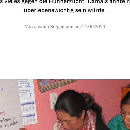
 vieles gegen die Hühnerzucht. Damals ahnte n
dsförderung
Stipendien
Jugend & Konfirmat
überlebenswichtig sein würde.
für die Welt-Jugend
Ehrenamt & Mitma
Von Jasmin Bergemann am
24.09.2020
Regionale Kontakte
Gem
:
Bild
Gem
:
Bild