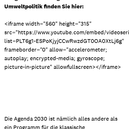
Umweltpolitik finden Sie hier:
<iframe width="560" height="315"
src="https://www.youtube.com/embed/videoseri
list=PLT6g1-ESPoKjyjCCwRwzdGT0OA0XtLj6g"
frameborder="0" allow="accelerometer;
autoplay; encrypted-media; gyroscope;
picture-in-picture" allowfullscreen></iframe>
Die Agenda 2030 ist nämlich alles andere als
ein Programm für die klassische