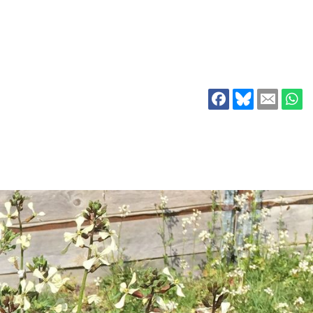
ion
Klimawandel
chen
Armut
Frieden
Entwicklungszusammenarbeit
Zivilgesellschaft
eindematerial
Fachpublikationen
Alle Themen
ungsmaterial
Projektmaterial
eindematerial
Fachpublikationen
ungsmaterial
Projektmaterial