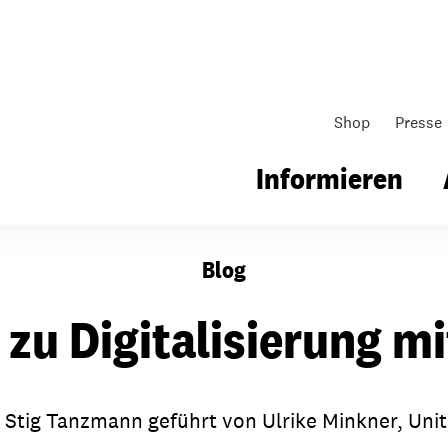
Shop
Presse
Informieren
Blog
gsarbeit
Unsere Arbeit
Gemeindearbeit
 zu Digitalisierung mi
nen für Schule & Jugend
Wo wir arbeiten
Kollekten
ial für Schule & Jugend
Wie wir arbeiten
Gemeindematerial
t Stig Tanzmann geführt von Ulrike Minkner, Unit
ildungen & Seminare
Über unsere politische Arbeit
Fürbitten