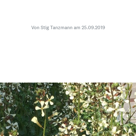
dsförderung
Stipendien
Jugend & Konfirmat
für die Welt-Jugend
Ehrenamt & Mitma
Von Stig Tanzmann am
25.09.2019
Regionale Kontakte
Gem
:
Bild
Gem
:
Bild