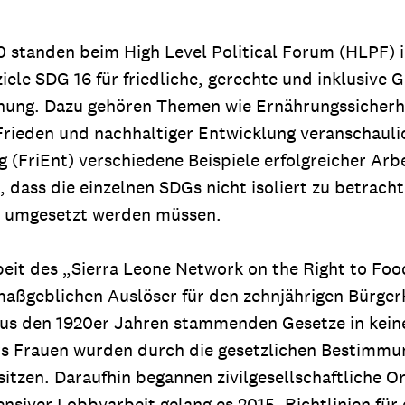
 standen beim High Level Political Forum (HLPF) i
ele SDG 16 für friedliche, gerechte und inklusive 
dnung. Dazu gehören Themen wie Ernährungssicherh
rieden und nachhaltiger Entwicklung veranschaulic
FriEnt) verschiedene Beispiele erfolgreicher Arbeit
 dass die einzelnen SDGs nicht isoliert zu betrach
d umgesetzt werden müssen.
Arbeit des „Sierra Leone Network on the Right to Fo
 maßgeblichen Auslöser für den zehnjährigen Bürge
h aus den 1920er Jahren stammenden Gesetze in kein
rs Frauen wurden durch die gesetzlichen Bestimmun
itzen. Daraufhin begannen zivilgesellschaftliche 
iver Lobbyarbeit gelang es 2015, Richtlinien für 