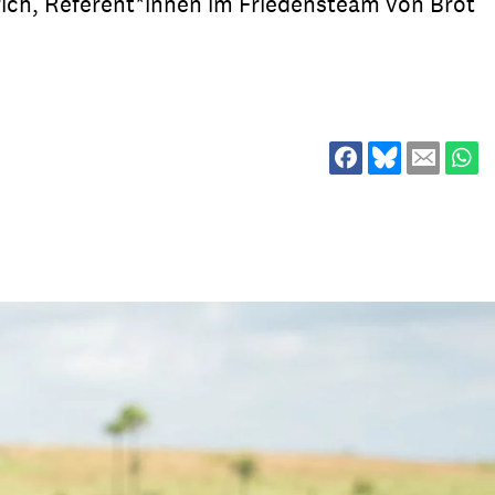
rich, Referent*innen im Friedensteam von Brot
ion
Klimawandel
chen
Armut
Frieden
Entwicklungszusammenarbeit
Zivilgesellschaft
eindematerial
Fachpublikationen
Alle Themen
ungsmaterial
Projektmaterial
eindematerial
Fachpublikationen
ungsmaterial
Projektmaterial