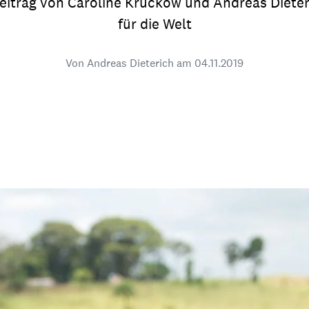
 Beitrag von Caroline Kruckow und Andreas Diete
dsförderung
Stipendien
Jugend & Konfirmat
für die Welt
für die Welt-Jugend
Ehrenamt & Mitma
Von Andreas Dieterich am
04.11.2019
Regionale Kontakte
Gem
:
Bild
Gem
:
Bild