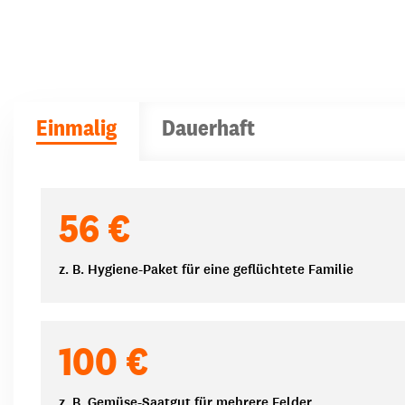
Einmalig
Dauerhaft
Spendenbeträge
56 €
z. B. Hygiene-Paket für eine geflüchtete Familie
100 €
z. B. Gemüse-Saatgut für mehrere Felder