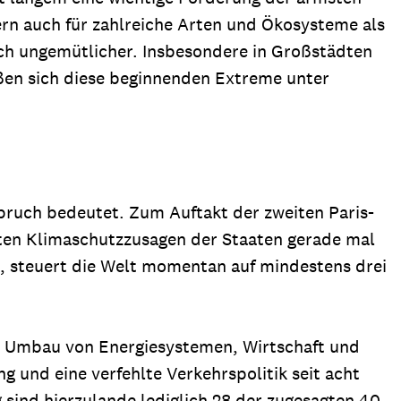
ern auch für zahlreiche Arten und Ökosysteme als
ich ungemütlicher. Insbesondere in Großstädten
eßen sich diese beginnenden Extreme unter
hbruch bedeutet. Zum Auftakt der zweiten Paris-
hten Klimaschutzzusagen der Staaten gerade mal
ad, steuert die Welt momentan auf mindestens drei
m Umbau von Energiesystemen, Wirtschaft und
 und eine verfehlte Verkehrspolitik seit acht
 sind hierzulande lediglich 28 der zugesagten 40