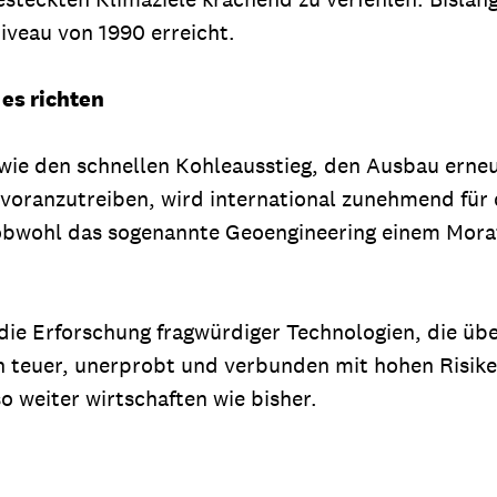
veau von 1990 erreicht.
es richten
ie den schnellen Kohleausstieg, den Ausbau erneu
voranzutreiben, wird international zunehmend für d
 obwohl das sogenannte Geoengineering einem Mor
in die Erforschung fragwürdiger Technologien, die 
och teuer, unerprobt und verbunden mit hohen Risik
 weiter wirtschaften wie bisher.