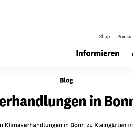
Shop
Presse
Informieren
Blog
gsarbeit
Unsere Arbeit
Gemeindearbeit
erhandlungen in Bonn
nen für Schule & Jugend
Wo wir arbeiten
Kollekten
ial für Schule & Jugend
Wie wir arbeiten
Gemeindematerial
n Klimaverhandlungen in Bonn zu Kleingärten in 
ildungen & Seminare
Über unsere politische Arbeit
Fürbitten