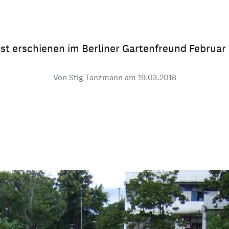
dsförderung
Stipendien
Jugend & Konfirmat
für die Welt-Jugend
Ehrenamt & Mitma
st erschienen im Berliner Gartenfreund Februar
Regionale Kontakte
Von Stig Tanzmann am
19.03.2018
Gem
:
Bild
Gem
:
Bild