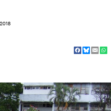
ion
Klimawandel
chen
Armut
 2018
Frieden
Entwicklungszusammenarbeit
Zivilgesellschaft
eindematerial
Fachpublikationen
Alle Themen
ungsmaterial
Projektmaterial
eindematerial
Fachpublikationen
ungsmaterial
Projektmaterial