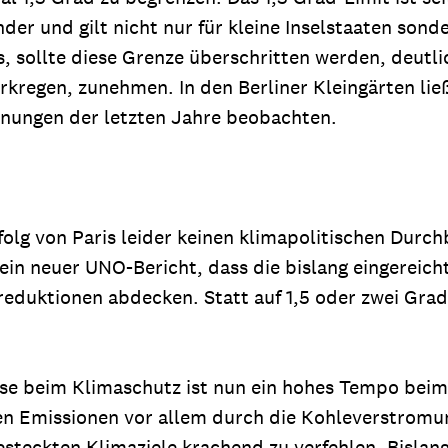
r und gilt nicht nur für kleine Inselstaaten sond
, sollte diese Grenze überschritten werden, deutl
kregen, zunehmen. In den Berliner Kleingärten li
nungen der letzten Jahre beobachten.
rfolg von Paris leider keinen klimapolitischen Durc
ein neuer UNO-Bericht, dass die bislang eingereic
sreduktionen abdecken. Statt auf 1,5 oder zwei Gr
sse beim Klimaschutz ist nun ein hohes Tempo bei
n Emissionen vor allem durch die Kohleverstromung
esteckten Klimaziele krachend zu verfehlen. Bislang