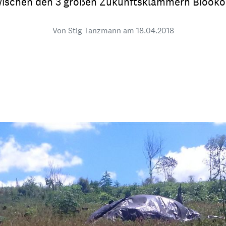
ischen den 3 großen Zukunftsklammern Bioökono
dsförderung
Stipendien
Jugend & Konfirmat
für die Welt-Jugend
Von Stig Tanzmann am
18.04.2018
Ehrenamt & Mitma
Regionale Kontakte
Gem
:
Bild
Gem
:
Bild