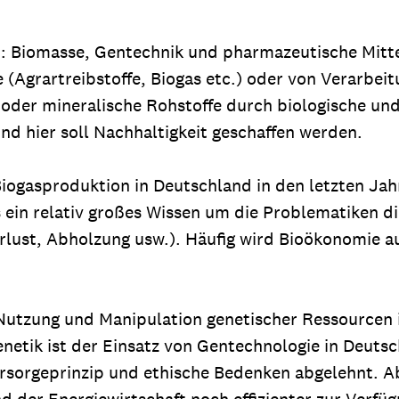
: Biomasse, Gentechnik und pharmazeutische Mittel
Agrartreibstoffe, Biogas etc.) oder von Verarbeitu
gie oder mineralische Rohstoffe durch biologische
und hier soll Nachhaltigkeit geschaffen werden.
iogasproduktion in Deutschland in den letzten Ja
s ein relativ großes Wissen um die Problematiken d
ust, Abholzung usw.). Häufig wird Bioökonomie auch
e Nutzung und Manipulation genetischer Ressourcen
enetik ist der Einsatz von Gentechnologie in Deuts
orsorgeprinzip und ethische Bedenken abgelehnt. Ab
nd der Energiewirtschaft noch effizienter zur Verfüg