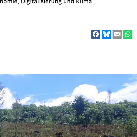
mie, Digitalisierung und Klima.
ion
Klimawandel
chen
Armut
Frieden
Entwicklungszusammenarbeit
Zivilgesellschaft
eindematerial
Fachpublikationen
Alle Themen
ungsmaterial
Projektmaterial
eindematerial
Fachpublikationen
ungsmaterial
Projektmaterial