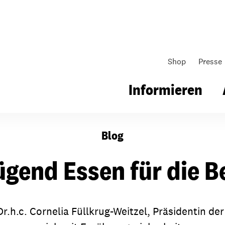
Shop
Presse
Informieren
Blog
gsarbeit
Unsere Arbeit
Gemeindearbeit
ügend Essen für die 
nen für Schule & Jugend
Wo wir arbeiten
Kollekten
ial für Schule & Jugend
Wie wir arbeiten
Gemeindematerial
.h.c. Cornelia Füllkrug-Weitzel, Präsidentin der
ildungen & Seminare
Über unsere politische Arbeit
Fürbitten