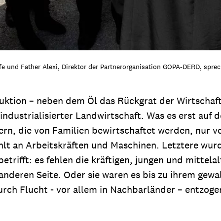
lfe und Father Alexi, Direktor der Partnerorganisation GOPA-DERD, spr
duktion – neben dem Öl das Rückgrat der Wirtschaf
ustrialisierter Landwirtschaft. Was es erst auf den
ern, die von Familien bewirtschaftet werden, nur 
ehlt an Arbeitskräften und Maschinen. Letztere wur
rifft: es fehlen die kräftigen, jungen und mittelalt
anderen Seite. Oder sie waren es bis zu ihrem gewa
urch Flucht - vor allem in Nachbarländer – entzoge