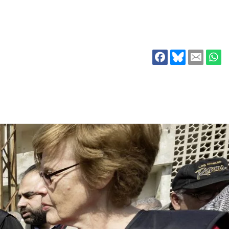
ion
Klimawandel
chen
Armut
Frieden
Entwicklungszusammenarbeit
Zivilgesellschaft
eindematerial
Fachpublikationen
Alle Themen
ungsmaterial
Projektmaterial
eindematerial
Fachpublikationen
ungsmaterial
Projektmaterial