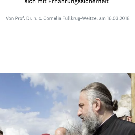
sich mit Ernährungssicherheit.
dsförderung
Stipendien
Jugend & Konfirmat
für die Welt-Jugend
Von Prof. Dr. h. c. Cornelia Füllkrug-Weitzel am
Ehrenamt & Mitma
16.03.2018
Regionale Kontakte
Gem
:
Bild
Gem
:
Bild