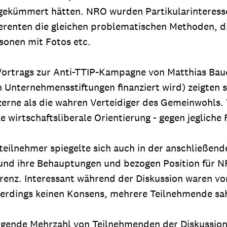
. gekümmert hätten. NRO wurden Partikularintere
erenten die gleichen problematischen Methoden, di
sonen mit Fotos etc.
Vortrags zur Anti-TTIP-Kampagne von Matthias Baue
n Unternehmensstiftungen finanziert wird) zeigten 
zerne als die wahren Verteidiger des Gemeinwohls.
e wirtschaftsliberale Orientierung - gegen jeglich
steilnehmer spiegelte sich auch in der anschließe
und ihre Behauptungen und bezogen Position für N
renz. Interessant während der Diskussion waren vo
erdings keinen Konsens, mehrere Teilnehmende sah
tigende Mehrzahl von Teilnehmenden der Diskussion