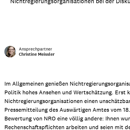
Nichtregierungsorganisationen bei der Disk
Transparenz & Jahresbericht
Weitere Spendenmöglichkeiten
Inlan
Geschenke
Brot 
Einsatz der Spendengelder
Ansprechpartner
Christine Meissler
Sie brauchen Materialien?
Entdecken Sie unsere zahlreichen Publikationen & Materialien
Im Allgemeinen genießen Nichtregierungsorganisa
Politik hohes Ansehen und Wertschätzung. Erst kü
Sie brauchen Materialien?
Nichtregierungsorganisationen einen unschätzbar
Entdecken Sie unsere zahlreichen Publikationen & Materialien
Pressemitteilung des Auswärtigen Amtes vom 18. J
Bewertung von NRO eine völlig andere: Ihnen wur
Rechenschaftspflichten arbeiten und seien mit d