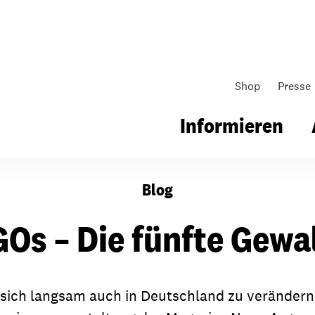
Shop
Presse
Informieren
Blog
gsarbeit
Unsere Arbeit
Gemeindearbeit
Os – Die fünfte Gewa
nen für Schule & Jugend
Wo wir arbeiten
Kollekten
ial für Schule & Jugend
Wie wir arbeiten
Gemeindematerial
 sich langsam auch in Deutschland zu verändern.
ildungen & Seminare
Über unsere politische Arbeit
Fürbitten