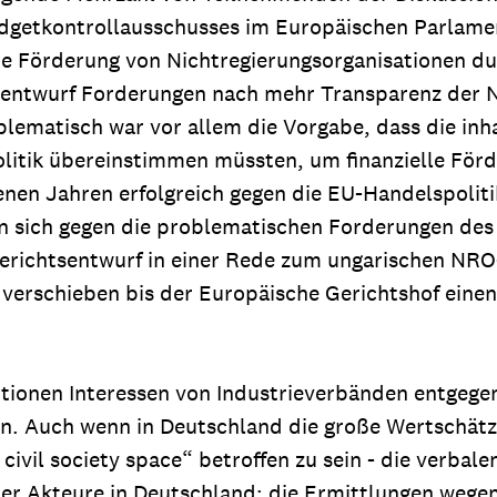
udgetkontrollausschusses im Europäischen Parlamen
die Förderung von Nichtregierungsorganisationen du
gsentwurf Forderungen nach mehr Transparenz der 
lematisch war vor allem die Vorgabe, dass die inh
politik übereinstimmen müssten, um finanzielle För
nen Jahren erfolgreich gegen die EU-Handelspoliti
ben sich gegen die problematischen Forderungen de
Berichtsentwurf in einer Rede zum ungarischen NR
 verschieben bis der Europäische Gerichtshof einen
itionen Interessen von Industrieverbänden entgegen
sen. Auch wenn in Deutschland die große Wertschät
 civil society space“ betroffen zu sein - die verba
cher Akteure in Deutschland: die Ermittlungen wege