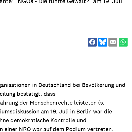
te: "NGOs - Die fünfte Gewalt?" am 19. Juli
ion
Klimawandel
chen
Armut
Frieden
Entwicklungszusammenarbeit
Zivilgesellschaft
eindematerial
Fachpublikationen
Alle Themen
ungsmaterial
Projektmaterial
ganisationen in Deutschland bei Bevölkerung und
ilung bestätigt, dass
eindematerial
Fachpublikationen
Wahrung der Menschenrechte leisteten (s.
umsdiskussion am 19. Juli in Berlin war die
ungsmaterial
Projektmaterial
 ohne demokratische Kontrolle und
/in einer NRO war auf dem Podium vertreten.