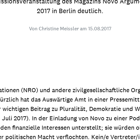
ussionsveranstaltung des Magazins Novo Argumen
dsförderung
Stipendien
Jugend & Konfirmat
2017 in Berlin deutlich.
für die Welt-Jugend
Ehrenamt & Mitma
Von Christine Meissler am
15.08.2017
Regionale Kontakte
Gem
:
Bild
tionen (NRO) und andere zivilgesellschaftliche Or
rzlich hat das Auswärtige Amt in einer Pressemitte
Gem
 wichtigen Beitrag zu Pluralität, Demokratie und 
:
uli 2017). In der Einladung von Novo zu einer Podi
Bild
den finanzielle Interessen unterstellt; sie würden
er politischen Macht verflochten. Kein/e Vertreter