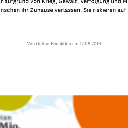
r aufgrund von Krieg, Gewalt, Verfolgung und 
dsförderung
Stipendien
Jugend & Konfirmat
schen ihr Zuhause verlassen. Sie riskieren auf 
für die Welt-Jugend
Ehrenamt & Mitma
Regionale Kontakte
Von Online-Redaktion am
12.08.2016
Gem
:
Bild
Gem
:
Bild