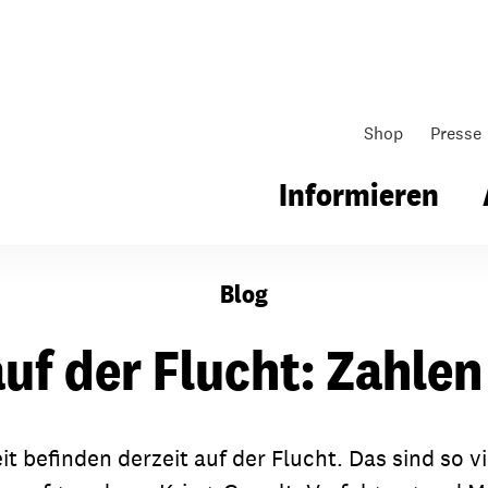
Shop
Presse
Informieren
Blog
gsarbeit
Unsere Arbeit
Gemeindearbeit
uf der Flucht: Zahlen
nen für Schule & Jugend
Wo wir arbeiten
Kollekten
ial für Schule & Jugend
Wie wir arbeiten
Gemeindematerial
t befinden derzeit auf der Flucht. Das sind so v
ildungen & Seminare
Über unsere politische Arbeit
Fürbitten