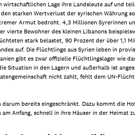
wirtschaftlichen Lage ihre Landsleute auf und teil
h den starken Wertverlust der syrischen Währung s
xtremer Armut bedroht. 4,3 Millionen Syrerinnen un
er vierte Bewohner des kleinen Libanons beispielswe
chteten stark belastet, 90 Prozent der über 1,1 Mi
ndes auf. Die Flüchtlinge aus Syrien leben in prov
danien gibt es zwar offizielle Flüchtlingslager wie
 Situation in den Lagern und außerhalb ist angesp
aatengemeinschaft nicht zahlt, fehlt dem UN-Flücht
darum bereits eingeschränkt. Dazu kommt die Hoffn
h am Anfang, schnell in ihre Häuser in der Heimat 