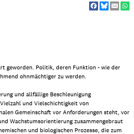
ion
Klimawandel
chen
Armut
Frieden
Entwicklungszusammenarbeit
Zivilgesellschaft
eindematerial
Fachpublikationen
rt geworden. Politik, deren Funktion - wie der
Alle Themen
nehmend ohnmächtiger zu werden.
ungsmaterial
Projektmaterial
rung und allfällige Beschleunigung
ielzahl und Vielschichtigkeit von
eindematerial
Fachpublikationen
onalen Gemeinschaft vor Anforderungen steht, vor
ungsmaterial
Projektmaterial
um- und Wachstumsorientierung zusammengebraut
chemischen und biologischen Prozesse, die zum