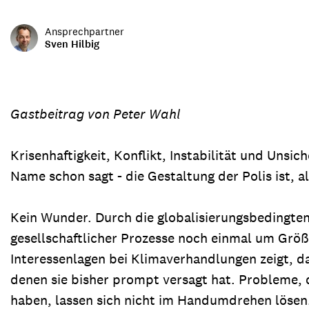
Transparenz & Jahresbericht
Weitere Spendenmöglichkeiten
Inlan
Ansprechpartner
Geschenke
Brot 
Sven Hilbig
Einsatz der Spendengelder
Gastbeitrag von Peter Wahl
Sie brauchen Materialien?
Krisenhaftigkeit, Konflikt, Instabilität und Unsi
Entdecken Sie unsere zahlreichen Publikationen & Materialien
Name schon sagt - die Gestaltung der Polis ist
Kein Wunder. Durch die globalisierungsbedingten
Sie brauchen Materialien?
gesellschaftlicher Prozesse noch einmal um Größ
Entdecken Sie unsere zahlreichen Publikationen & Materialien
Interessenlagen bei Klimaverhandlungen zeigt, d
denen sie bisher prompt versagt hat. Probleme,
haben, lassen sich nicht im Handumdrehen lösen.