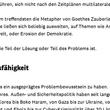
hren, sich nicht nach den Zeitplänen multilatera
 treffendsten die Metapher von Goethes Zauberlehr
piele ließen sich beliebig ausweiten, auf Themen wi
welt, oder Erosion der Demokratie.
ie Teil der Lösung oder Teil des Problems ist.
fähigkeit
s ein ausgeprägtes Problembewusstsein zu haben. E
hres. Außen- und Sicherheitspolitik haben seit lan
orea bis Boko Haram, von Gaza bis zur Ukraine, von
at und Ebola bis zur Cyber-Kriminalität über 30 