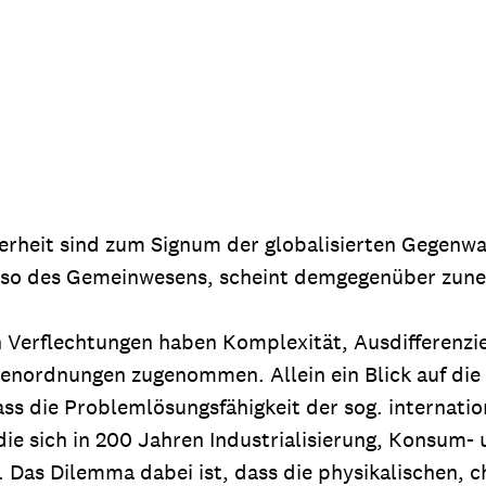
dsförderung
Stipendien
Jugend & Konfirmat
für die Welt-Jugend
Ehrenamt & Mitma
Regionale Kontakte
Gem
cherheit sind zum Signum der globalisierten Gegenwa
:
, also des Gemeinwesens, scheint demgegenüber zu
Bild
 Verflechtungen haben Komplexität, Ausdifferenzie
enordnungen zugenommen. Allein ein Blick auf die V
Gem
:
ass die Problemlösungsfähigkeit der sog. internati
Bild
 die sich in 200 Jahren Industrialisierung, Kons
 Das Dilemma dabei ist, dass die physikalischen, 