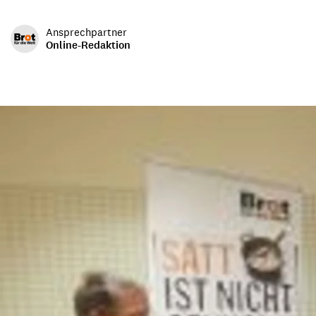
Transparenz & Jahresbericht
Weitere Spendenmöglichkeiten
Inlan
Ansprechpartner
Geschenke
Brot 
Online-Redaktion
Einsatz der Spendengelder
Sie brauchen Materialien?
Entdecken Sie unsere zahlreichen Publikationen & Materialien
Sie brauchen Materialien?
Entdecken Sie unsere zahlreichen Publikationen & Materialien