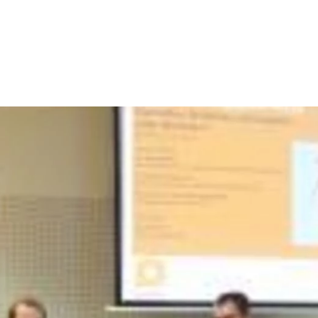
dsförderung
Stipendien
Jugend & Konfirmat
für die Welt-Jugend
Ehrenamt & Mitma
Regionale Kontakte
Gem
:
Bild
Gem
:
Bild