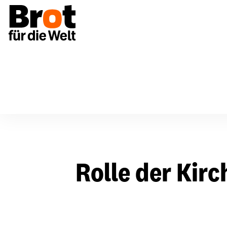
Rolle der Kirchen für die neuen Entwicklungsziele
Spenden & Unterstützen
Über uns
Bildun
Rolle der Kirc
Aufbau & Strukturen
Einmalig spenden
Aktio
Vorstand & Gremien
Regelmäßig spenden
Mater
Netzwerke
Anlässe & Spendenaktionen
Fortb