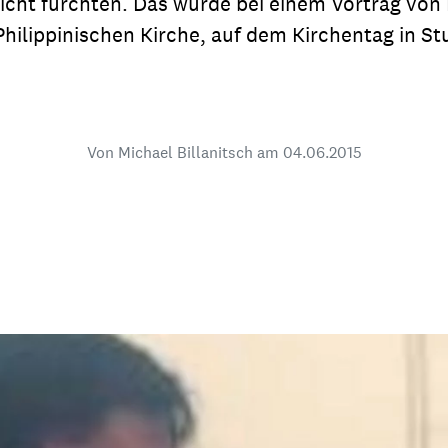
nicht fürchten. Das wurde bei einem Vortrag vo
dsförderung
Stipendien
Jugend & Konfirmat
ilippinischen Kirche, auf dem Kirchentag in Stu
für die Welt-Jugend
Ehrenamt & Mitma
Regionale Kontakte
Von Michael Billanitsch am
04.06.2015
Gem
:
Bild
Gem
:
Bild