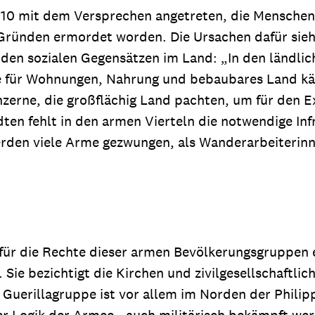
10 mit dem Versprechen angetreten, die Menschen
Gründen ermordet worden. Die Ursachen dafür sieht
in den sozialen Gegensätzen im Land: „In den ländl
sie für Wohnungen, Nahrung und bebaubares Land k
zerne, die großflächig Land pachten, um für den Ex
ten fehlt in den armen Vierteln die notwendige In
rden viele Arme gezwungen, als Wanderarbeiterinne
 für die Rechte dieser armen Bevölkerungsgruppen e
t. Sie bezichtigt die Kirchen und zivilgesellschaft
uerillagruppe ist vor allem im Norden der Philippi
er Logik der Armee - auch militärisch bekämpft we