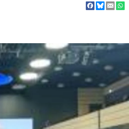
ion
Klimawandel
chen
Armut
Frieden
Entwicklungszusammenarbeit
Zivilgesellschaft
eindematerial
Fachpublikationen
Alle Themen
ungsmaterial
Projektmaterial
eindematerial
Fachpublikationen
ungsmaterial
Projektmaterial