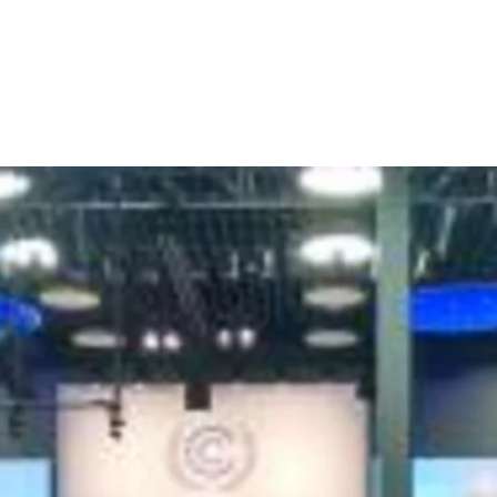
dsförderung
Stipendien
Jugend & Konfirmat
für die Welt-Jugend
Ehrenamt & Mitma
Regionale Kontakte
Gem
:
Bild
Gem
:
Bild