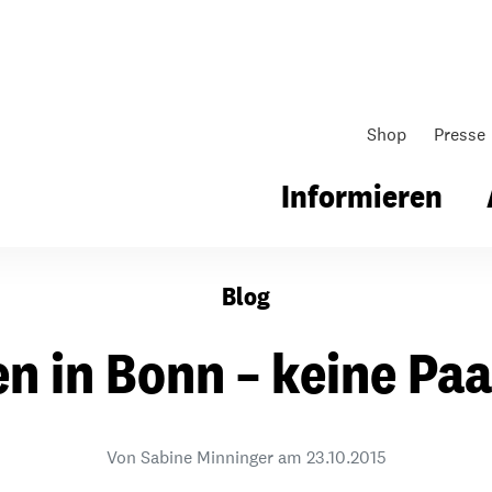
Shop
Presse
aris
Informieren
Blog
gsarbeit
Unsere Arbeit
Gemeindearbeit
 in Bonn – keine Paa
nen für Schule & Jugend
Wo wir arbeiten
Kollekten
ial für Schule & Jugend
Wie wir arbeiten
Gemeindematerial
Von Sabine Minninger am
23.10.2015
ildungen & Seminare
Über unsere politische Arbeit
Fürbitten