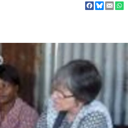
ion
Klimawandel
chen
Armut
Frieden
Entwicklungszusammenarbeit
Zivilgesellschaft
eindematerial
Fachpublikationen
Alle Themen
ungsmaterial
Projektmaterial
eindematerial
Fachpublikationen
ungsmaterial
Projektmaterial