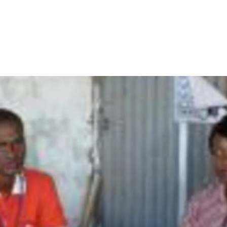
dsförderung
Stipendien
Jugend & Konfirmat
für die Welt-Jugend
Ehrenamt & Mitma
Regionale Kontakte
Gem
:
Bild
Gem
:
Bild