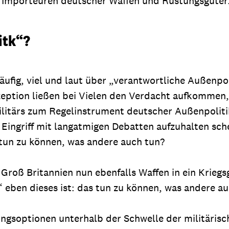
en Importeuren deutscher Waffen und Rüstungsgüter
itk“?
häufig, viel und laut über „verantwortliche Außenp
ption ließen bei Vielen den Verdacht aufkommen, 
Militärs zum Regelinstrument deutscher Außenpoliti
n Eingriff mit langatmigen Debatten aufzuhalten sch
 tun zu können, was andere auch tun?
roß Britannien nun ebenfalls Waffen in ein Kriegsg
eben dieses ist: das tun zu können, was andere au
gsoptionen unterhalb der Schwelle der militärische