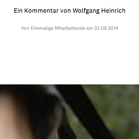
dsförderung
Stipendien
Jugend & Konfirmat
Ein Kommentar von Wolfgang Heinrich
für die Welt-Jugend
Ehrenamt & Mitma
Von Ehemalige Mitarbeitende am
23.08.2014
Regionale Kontakte
Gem
:
Bild
Gem
:
Bild