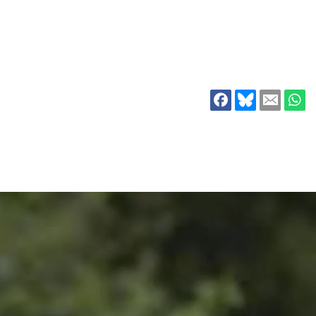
ion
Klimawandel
chen
Armut
Frieden
Entwicklungszusammenarbeit
Zivilgesellschaft
eindematerial
Fachpublikationen
Alle Themen
ungsmaterial
Projektmaterial
eindematerial
Fachpublikationen
ungsmaterial
Projektmaterial