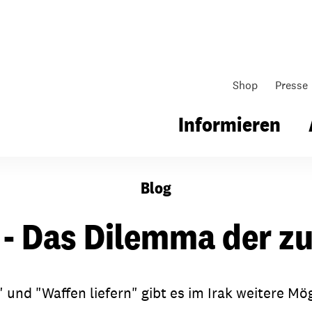
Shop
Presse
n
Informieren
Blog
gsarbeit
Unsere Arbeit
Gemeindearbeit
k - Das Dilemma der
nen für Schule & Jugend
Wo wir arbeiten
Kollekten
ial für Schule & Jugend
Wie wir arbeiten
Gemeindematerial
und "Waffen liefern" gibt es im Irak weitere Mö
ildungen & Seminare
Über unsere politische Arbeit
Fürbitten