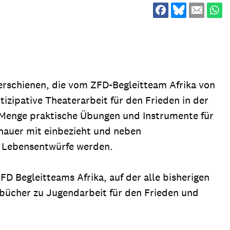
ion
Klimawandel
chen
Armut
Frieden
Entwicklungszusammenarbeit
 erschienen, die vom ZFD-Begleitteam Afrika von
Zivilgesellschaft
tizipative Theaterarbeit für den Frieden in der
eindematerial
Fachpublikationen
Menge praktische Übungen und Instrumente für
Alle Themen
chauer mit einbezieht und neben
ungsmaterial
Projektmaterial
n Lebensentwürfe werden.
 Begleitteams Afrika, auf der alle bisherigen
eindematerial
Fachpublikationen
dbücher zu Jugendarbeit für den Frieden und
ungsmaterial
Projektmaterial