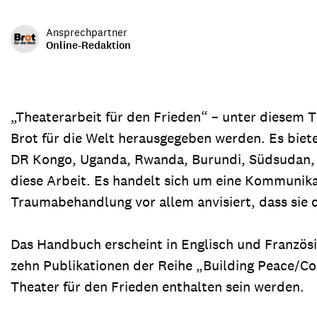
Transparenz & Jahresbericht
Weitere Spendenmöglichkeiten
Inlan
Ansprechpartner
Geschenke
Brot 
Online-Redaktion
Einsatz der Spendengelder
„Theaterarbeit für den Frieden“ – unter diesem T
Brot für die Welt herausgegeben werden. Es bietet
Sie brauchen Materialien?
DR Kongo, Uganda, Rwanda, Burundi, Südsudan, 
Entdecken Sie unsere zahlreichen Publikationen & Materialien
diese Arbeit. Es handelt sich um eine Kommunika
Traumabehandlung vor allem anvisiert, dass sie 
Sie brauchen Materialien?
Das Handbuch erscheint in Englisch und Französi
Entdecken Sie unsere zahlreichen Publikationen & Materialien
zehn Publikationen der Reihe „Building Peace/Co
Theater für den Frieden enthalten sein werden.