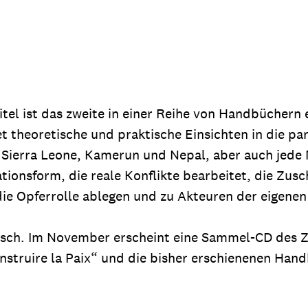
dsförderung
Stipendien
Jugend & Konfirmat
für die Welt-Jugend
Ehrenamt & Mitma
Regionale Kontakte
itel ist das zweite in einer Reihe von Handbüchern
 theoretische und praktische Einsichten in die par
Gem
Sierra Leone, Kamerun und Nepal, aber auch jede 
:
tionsform, die reale Konflikte bearbeitet, die Zus
Bild
die Opferrolle ablegen und zu Akteuren der eigene
sch. Im November erscheint eine Sammel-CD des ZFD
Gem
:
nstruire la Paix“ und die bisher erschienenen Han
Bild