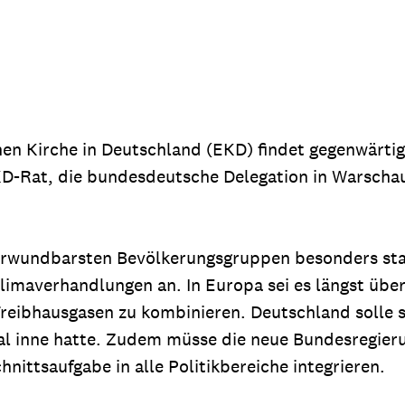
dsförderung
Stipendien
Jugend & Konfirmat
für die Welt-Jugend
Ehrenamt & Mitma
Regionale Kontakte
en Kirche in Deutschland (EKD) findet gegenwärtig 
-Rat, die bundesdeutsche Delegation in Warschau d
Gem
:
Bild
verwundbarsten Bevölkerungsgruppen besonders stark
limaverhandlungen an. In Europa sei es längst über
 Treibhausgasen zu kombinieren. Deutschland solle
Gem
:
mal inne hatte. Zudem müsse die neue Bundesregie
Bild
nittsaufgabe in alle Politikbereiche integrieren.