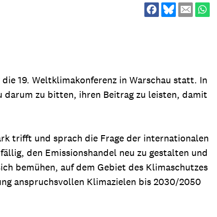
ion
Klimawandel
chen
Armut
Frieden
Entwicklungszusammenarbeit
die 19. Weltklimakonferenz in Warschau statt. In
Zivilgesellschaft
arum zu bitten, ihren Beitrag zu leisten, damit
eindematerial
Fachpublikationen
Alle Themen
ungsmaterial
Projektmaterial
 trifft und sprach die Frage der internationalen
fällig, den Emissionshandel neu zu gestalten und
 sich bemühen, auf dem Gebiet des Klimaschutzes
eindematerial
Fachpublikationen
rung anspruchsvollen Klimazielen bis 2030/2050
ungsmaterial
Projektmaterial