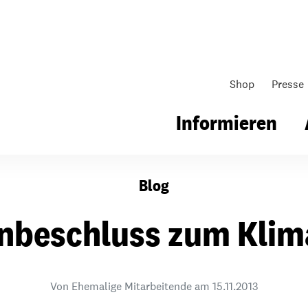
Shop
Presse
Informieren
Blog
gsarbeit
Unsere Arbeit
Gemeindearbeit
nbeschluss zum Klim
nen für Schule & Jugend
Wo wir arbeiten
Kollekten
ial für Schule & Jugend
Wie wir arbeiten
Gemeindematerial
Von Ehemalige Mitarbeitende am
15.11.2013
ildungen & Seminare
Über unsere politische Arbeit
Fürbitten