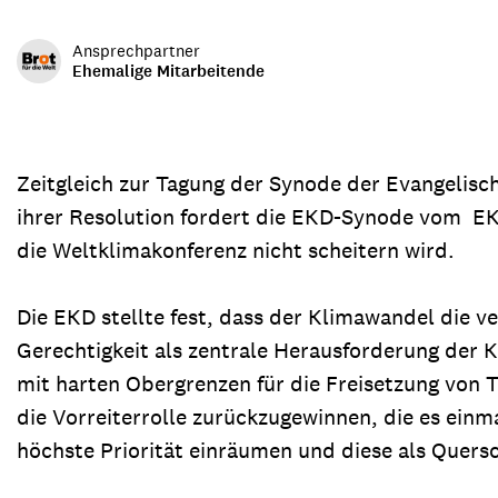
Transparenz & Jahresbericht
Weitere Spendenmöglichkeiten
Inlan
Ansprechpartner
Geschenke
Brot 
Ehemalige Mitarbeitende
Einsatz der Spendengelder
Zeitgleich zur Tagung der Synode der Evangelisch
ihrer Resolution fordert die EKD-Synode vom EKD
Sie brauchen Materialien?
die Weltklimakonferenz nicht scheitern wird.
Entdecken Sie unsere zahlreichen Publikationen & Materialien
Die EKD stellte fest, dass der Klimawandel die 
Gerechtigkeit als zentrale Herausforderung der K
Sie brauchen Materialien?
mit harten Obergrenzen für die Freisetzung von
Entdecken Sie unsere zahlreichen Publikationen & Materialien
die Vorreiterrolle zurückzugewinnen, die es ein
höchste Priorität einräumen und diese als Quersch