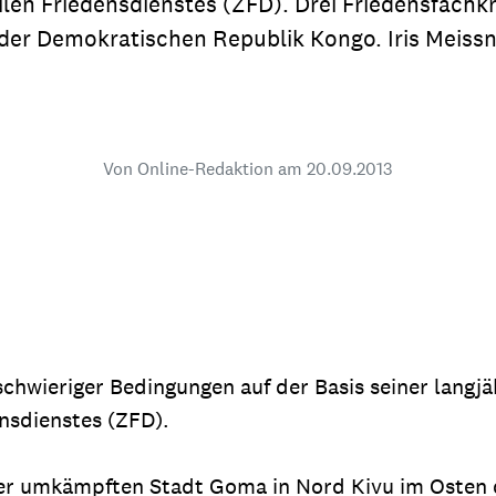
ilen Friedensdienstes (ZFD). Drei Friedensfach
dsförderung
Stipendien
Jugend & Konfirmat
er Demokratischen Republik Kongo. Iris Meissner 
für die Welt-Jugend
Ehrenamt & Mitma
Regionale Kontakte
Von Online-Redaktion am
20.09.2013
Gem
:
Bild
Gem
schwieriger Bedingungen auf der Basis seiner langj
:
nsdienstes (ZFD).
Bild
 der umkämpften Stadt Goma in Nord Kivu im Osten