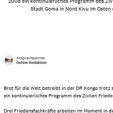
2008 ein kontinuierliches Programm des Ziv
Transparenz & Jahresbericht
Weitere Spendenmöglichkeiten
Inlan
Stadt Goma in Nord Kivu im Osten d
Geschenke
Brot 
Einsatz der Spendengelder
Sie brauchen Materialien?
Ansprechpartner
Entdecken Sie unsere zahlreichen Publikationen & Materialien
Online-Redaktion
Sie brauchen Materialien?
Brot für die Welt betreibt in der DR Kongo trotz 
Entdecken Sie unsere zahlreichen Publikationen & Materialien
ein kontinuierliches Programm des Zivilen Friede
Drei Friedensfachkräfte arbeiten im Moment in