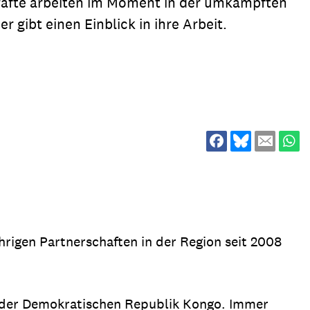
kräfte arbeiten im Moment in der umkämpften
ion
Klimawandel
gibt einen Einblick in ihre Arbeit.
chen
Armut
Frieden
Entwicklungszusammenarbeit
Zivilgesellschaft
eindematerial
Fachpublikationen
Alle Themen
ungsmaterial
Projektmaterial
eindematerial
Fachpublikationen
ährigen Partnerschaften in der Region seit 2008
ungsmaterial
Projektmaterial
 der Demokratischen Republik Kongo. Immer