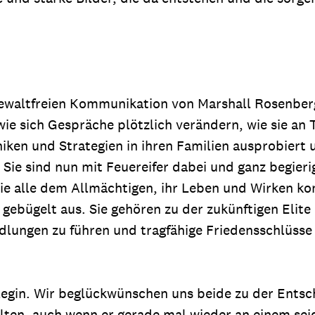
Gewaltfreien Kommunikation von Marshall Rosenber
e sich Gespräche plötzlich verändern, wie sie an T
ken und Strategien in ihren Familien ausprobiert 
 Sie sind nun mit Feuereifer dabei und ganz begierig
e alle dem Allmächtigen, ihr Leben und Wirken ko
t gebügelt aus. Sie gehören zu der zukünftigen Elit
ndlungen zu führen und tragfähige Friedensschlüsse 
gin. Wir beglückwünschen uns beide zu der Entsch
ten, auch wenn er gerade mal wieder an einem se