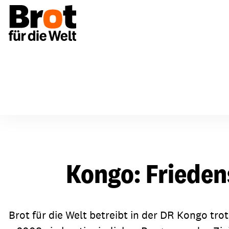
Kongo: Friedensarbeit trotz eskalierender Konflikte
Spenden & Unterstützen
Über uns
Bildun
Kongo: Frieden
Aufbau & Strukturen
Einmalig spenden
Aktio
Vorstand & Gremien
Regelmäßig spenden
Mater
Brot für die Welt betreibt in der DR Kongo tro
Netzwerke
Anlässe & Spendenaktionen
Fortb