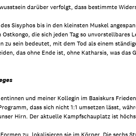
ewusstsein darüber verfolgt, dass bestimmte Widers
 des Sisyphos bis in den kleinsten Muskel angespann
m Ostkongo, die sich jeden Tag so unvorstellbares 
 zu sein bedeutet, mit dem Tod als einem ständig
 Leiden, das ohne Ende ist, ohne Katharsis, was das
ieges
dentinnen und meiner Kollegin im Basiskurs Friede
 Programm, dass sich nicht 1:1 umsetzen lässt, wäh
 unser Hirn. Der aktuelle Kampfschauplatz ist höch
Formen zu, lokalisieren sie im Körper. Die sechs S