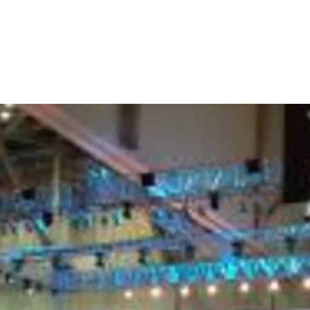
dsförderung
Stipendien
Jugend & Konfirmat
für die Welt-Jugend
Ehrenamt & Mitma
Regionale Kontakte
Gem
:
Bild
Gem
:
Bild