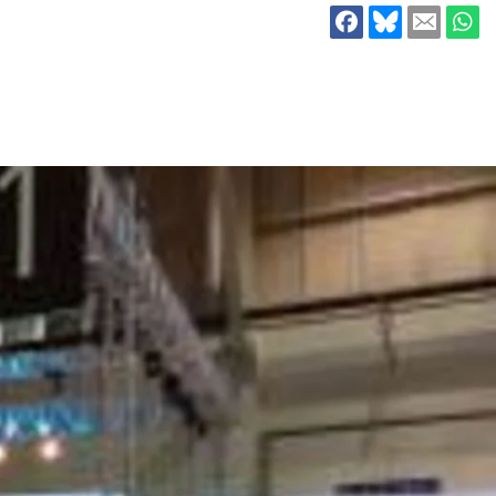
ion
Klimawandel
chen
Armut
Frieden
Entwicklungszusammenarbeit
Zivilgesellschaft
eindematerial
Fachpublikationen
Alle Themen
ungsmaterial
Projektmaterial
eindematerial
Fachpublikationen
ungsmaterial
Projektmaterial