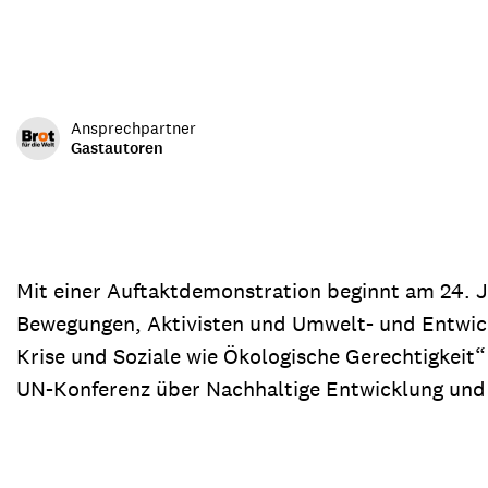
Transparenz & Jahresbericht
Weitere Spendenmöglichkeiten
Inlan
Geschenke
Brot 
Einsatz der Spendengelder
Ansprechpartner
Gastautoren
Sie brauchen Materialien?
Entdecken Sie unsere zahlreichen Publikationen & Materialien
Mit einer Auftaktdemonstration beginnt am 24. J
Bewegungen, Aktivisten und Umwelt- und Entwickl
Krise und Soziale wie Ökologische Gerechtigkeit“ z
Sie brauchen Materialien?
UN-Konferenz über Nachhaltige Entwicklung und d
Entdecken Sie unsere zahlreichen Publikationen & Materialien