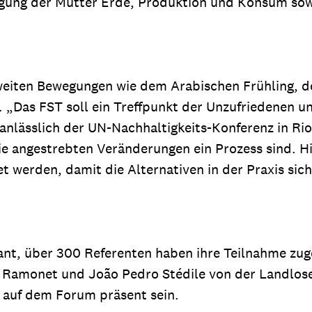
gung der Mutter Erde, Produktion und Konsum sow
tweiten Bewegungen wie dem Arabischen Frühling, d
. „Das FST soll ein Treffpunkt der Unzufriedenen u
anlässlich der UN-Nachhaltigkeits-Konferenz in Rio
ie angestrebten Veränderungen ein Prozess sind. H
t werden, damit die Alternativen in der Praxis sic
ant, über 300 Referenten haben ihre Teilnahme zug
io Ramonet und João Pedro Stédile von der Landlo
n auf dem Forum präsent sein.