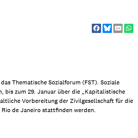
ion
Klimawandel
chen
Armut
Frieden
Entwicklungszusammenarbeit
Zivilgesellschaft
eindematerial
Fachpublikationen
Alle Themen
ungsmaterial
Projektmaterial
 das Thematische Sozialforum (FST). Soziale
 bis zum 29. Januar über die „Kapitalistische
altliche Vorbereitung der Zivilgesellschaft für die
eindematerial
Fachpublikationen
Rio de Janeiro stattfinden werden.
ungsmaterial
Projektmaterial