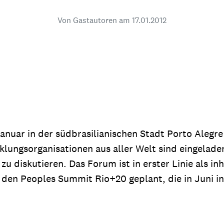
dsförderung
Stipendien
Jugend & Konfirmat
Von Gastautoren am
17.01.2012
für die Welt-Jugend
Ehrenamt & Mitma
Regionale Kontakte
Gem
:
Bild
anuar in der südbrasilianischen Stadt Porto Alegre
ungsorganisationen aus aller Welt sind eingeladen,
u diskutieren. Das Forum ist in erster Linie als inh
Gem
en Peoples Summit Rio+20 geplant, die in Juni in 
:
Bild