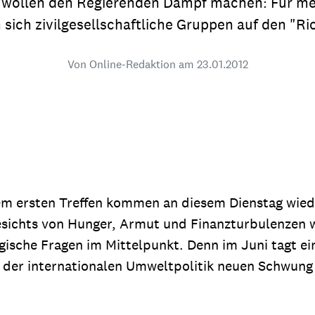
nd wollen den Regierenden Dampf machen: Für me
dsförderung
Stipendien
Jugend & Konfirmat
ich zivilgesellschaftliche Gruppen auf den "Rio+
für die Welt-Jugend
Ehrenamt & Mitma
Von Online-Redaktion am
23.01.2012
Regionale Kontakte
Gem
:
Bild
em ersten Treffen kommen an diesem Dienstag wieder
ichts von Hunger, Armut und Finanzturbulenzen wol
Gem
gische Fragen im Mittelpunkt. Denn im Juni tagt e
:
ll der internationalen Umweltpolitik neuen Schwun
Bild