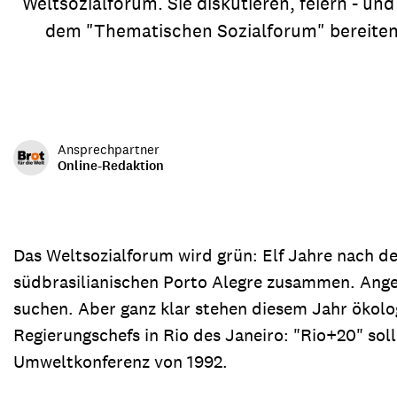
Weltsozialforum. Sie diskutieren, feiern - u
Transparenz & Jahresbericht
Weitere Spendenmöglichkeiten
Inlan
dem "Thematischen Sozialforum" bereiten s
Geschenke
Brot 
Einsatz der Spendengelder
Ansprechpartner
Online-Redaktion
Sie brauchen Materialien?
Entdecken Sie unsere zahlreichen Publikationen & Materialien
Das Weltsozialforum wird grün: Elf Jahre nach d
südbrasilianischen Porto Alegre zusammen. Anges
Sie brauchen Materialien?
suchen. Aber ganz klar stehen diesem Jahr ökolo
Entdecken Sie unsere zahlreichen Publikationen & Materialien
Regierungschefs in Rio des Janeiro: "Rio+20" so
Umweltkonferenz von 1992.