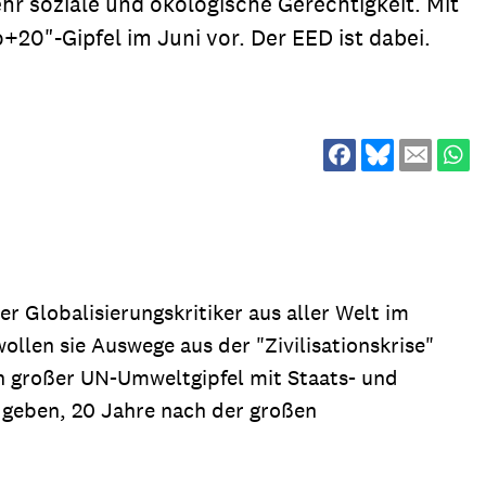
hr soziale und ökologische Gerechtigkeit. Mit
ion
Klimawandel
20"-Gipfel im Juni vor. Der EED ist dabei.
chen
Armut
Frieden
Entwicklungszusammenarbeit
Zivilgesellschaft
eindematerial
Fachpublikationen
Alle Themen
ungsmaterial
Projektmaterial
 Globalisierungskritiker aus aller Welt im
len sie Auswege aus der "Zivilisationskrise"
eindematerial
Fachpublikationen
in großer UN-Umweltgipfel mit Staats- und
g geben, 20 Jahre nach der großen
ungsmaterial
Projektmaterial