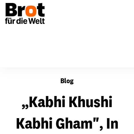
„Kabhi Khushi Kabhi Gham", In guten wie in schweren T
Blog
„Kabhi Khushi
Kabhi Gham", In