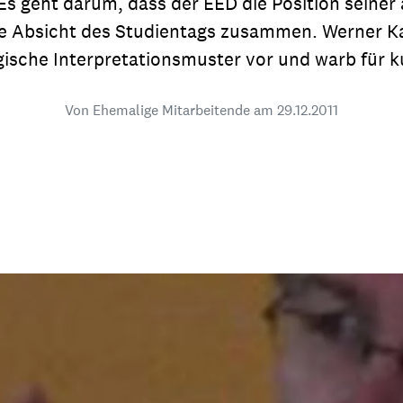
Es geht darum, dass der EED die Position seine
dsförderung
Stipendien
Jugend & Konfirmat
 die Absicht des Studientags zusammen. Werner K
für die Welt-Jugend
Ehrenamt & Mitma
gische Interpretationsmuster vor und warb für k
Regionale Kontakte
Von Ehemalige Mitarbeitende am
29.12.2011
Gem
:
Bild
Gem
:
Bild