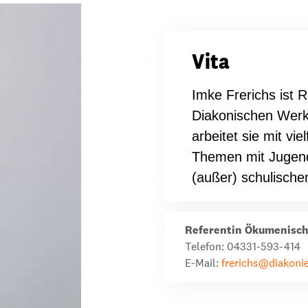
dsförderung
Stipendien
Jugend & Konfirmat
für die Welt-Jugend
Ehrenamt & Mitma
Vita
Regionale Kontakte
Imke Frerichs ist 
Diakonischen Werk 
arbeitet sie mit vi
Gem
Themen mit Jugend
:
(außer) schulische
Bild
Referentin Ökumenisch
Gem
Telefon: 04331-593-414
:
E-Mail:
frerichs@diakoni
Bild