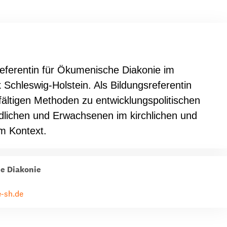
ion
Klimawandel
chen
Armut
Frieden
Referentin für Ökumenische Diakonie im
Entwicklungszusammenarbeit
Schleswig-Holstein. Als Bildungsreferentin
Zivilgesellschaft
elfältigen Methoden zu entwicklungspolitischen
eindematerial
Fachpublikationen
Alle Themen
lichen und Erwachsenen im kirchlichen und
m Kontext.
ungsmaterial
Projektmaterial
e Diakonie
eindematerial
Fachpublikationen
e-sh.de
ungsmaterial
Projektmaterial