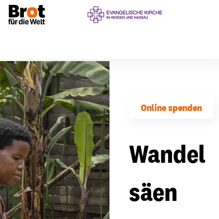
Online spenden
Wandel
säen