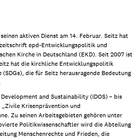
ion
Klimawandel
chen
Armut
 seinen aktiven Dienst am 14. Februar. Seitz hat
Frieden
zeitschrift epd-Entwicklungspolitik und
Entwicklungszusammenarbeit
schen Kirche in Deutschland (EKD). Seit 2007 ist
Zivilgesellschaft
eitz hat die kirchliche Entwicklungspolitik
eindematerial
Fachpublikationen
Alle Themen
le (SDGs), die für Seitz herausragende Bedeutung
.
ungsmaterial
Projektmaterial
f Development and Sustainability (IDOS) – bis
t „Zivile Krisenprävention und
eindematerial
Fachpublikationen
nne. Zu seinen Arbeitsgebieten gehören unter
ungsmaterial
Projektmaterial
ierte Politikwissenschaftler wird die Abteilung
tsleitung Menschenrechte und Frieden, die