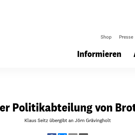
Shop
Presse
Informieren
gsarbeit
Unsere Arbeit
Gemeindearbeit
er Politikabteilung von Brot
nen für Schule & Jugend
Wo wir arbeiten
Kollekten
ial für Schule & Jugend
Wie wir arbeiten
Gemeindematerial
Klaus Seitz übergibt an Jörn Grävingholt
ildungen & Seminare
Über unsere politische Arbeit
Fürbitten