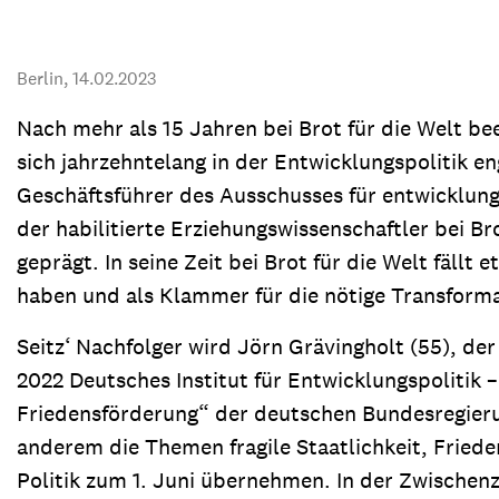
Transparenz & Jahresbericht
Weitere Spendenmöglichkeiten
Inlan
Geschenke
Brot 
Berlin,
14.02.2023
Einsatz der Spendengelder
Nach mehr als 15 Jahren bei Brot für die Welt bee
sich jahrzehntelang in der Entwicklungspolitik e
Geschäftsführer des Ausschusses für entwicklungs
der habilitierte Erziehungswissenschaftler bei Bro
Sie brauchen Materialien?
geprägt. In seine Zeit bei Brot für die Welt fäll
Entdecken Sie unsere zahlreichen Publikationen & Materialien
haben und als Klammer für die nötige Transformat
Seitz‘ Nachfolger wird Jörn Grävingholt (55), de
Sie brauchen Materialien?
2022 Deutsches Institut für Entwicklungspolitik –
Entdecken Sie unsere zahlreichen Publikationen & Materialien
Friedensförderung“ der deutschen Bundesregierun
anderem die Themen fragile Staatlichkeit, Friede
Politik zum 1. Juni übernehmen. In der Zwischenze