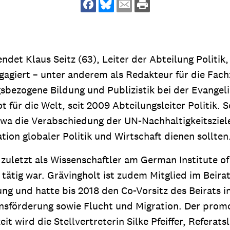
dsförderung
Stipendien
Jugend & Konfirmat
für die Welt-Jugend
Ehrenamt & Mitma
Regionale Kontakte
ndet Klaus Seitz (63), Leiter der Abteilung Politik,
ngagiert – unter anderem als Redakteur für die Fach
bezogene Bildung und Publizistik bei der Evangeli
t für die Welt, seit 2009 Abteilungsleiter Politik. S
Gem
t etwa die Verabschiedung der UN-Nachhaltigkeitszie
:
ion globaler Politik und Wirtschaft dienen sollten
Bild
r zuletzt als Wissenschaftler am German Institute o
 tätig war. Grävingholt ist zudem Mitglied im Beira
Gem
:
g und hatte bis 2018 den Co-Vorsitz des Beirats i
Bild
nsförderung sowie Flucht und Migration. Der promov
it wird die Stellvertreterin Silke Pfeiffer, Refera