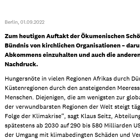
Transparenz & Jahresbericht
Weitere Spendenmöglichkeiten
Inlan
Geschenke
Brot 
Berlin,
01.09.2022
Einsatz der Spendengelder
Zum heutigen Auftakt der Ökumenischen Schöpf
Bündnis von kirchlichen Organisationen – darun
Abkommens einzuhalten und auch die anderen Ve
Nachdruck.
Sie brauchen Materialien?
Entdecken Sie unsere zahlreichen Publikationen & Materialien
Hungersnöte in vielen Regionen Afrikas durch Dü
Küstenregionen durch den ansteigenden Meeresspie
Menschen. Diejenigen, die am wenigsten zur glob
Sie brauchen Materialien?
der verwundbarsten Regionen der Welt steigt tä
Entdecken Sie unsere zahlreichen Publikationen & Materialien
Folge der Klimakrise“, sagt Klaus Seitz, Abteilun
spätestens ab 2030 auf 290 bis 580 Milliarden US
der Umgang mit klimabedingten Schäden und Verl