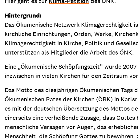
Hier geht es zur
Klima-Petition
des ÖNK.
Hintergrund:
Das Ökumenische Netzwerk Klimagerechtigkeit ist
kirchliche Einrichtungen, Orden, Werke, Kirchen
Klimagerechtigkeit in Kirche, Politik und Gesell
unterstützen als Mitglieder die Arbeit des ÖNK.
Eine „Ökumenische Schöpfungszeit“ wurde 2007 v
inzwischen in vielen Kirchen für den Zeitraum vo
Das Motto des diesjährigen Ökumenischen Tags d
Ökumenischen Rates der Kirchen (ÖRK) in Karlsruh
es mit der deutschen Übersetzung des Mottos der
einerseits eine verheißende Zusage, dass Gottes 
menschliche Versagen vor Augen, das erheblichen 
Menschheit, die Schöpfung Gottes zu bewahren, 