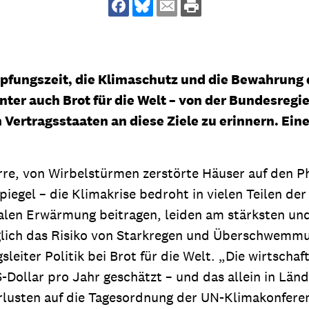
dsförderung
Stipendien
Jugend & Konfirmat
für die Welt-Jugend
Ehrenamt & Mitma
Regionale Kontakte
ungszeit, die Klimaschutz und die Bewahrung de
ter auch Brot für die Welt – von der Bundesregi
rtragsstaaten an diese Ziele zu erinnern. Eine
Gem
:
rre, von Wirbelstürmen zerstörte Häuser auf den Ph
Bild
gel – die Klimakrise bedroht in vielen Teilen der W
alen Erwärmung beitragen, leiden am stärksten und
glich das Risiko von Starkregen und Überschwemmu
Gem
:
gsleiter Politik bei Brot für die Welt. „Die wirtsch
Bild
-Dollar pro Jahr geschätzt – und das allein in Länd
usten auf die Tagesordnung der UN-Klimakonferen