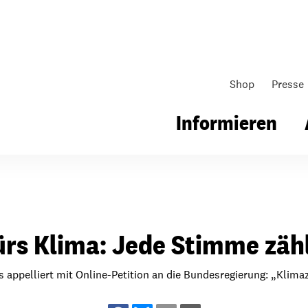
Shop
Presse
Informieren
gsarbeit
Unsere Arbeit
Gemeindearbeit
ürs Klima: Jede Stimme zähl
nen für Schule & Jugend
Wo wir arbeiten
Kollekten
ial für Schule & Jugend
Wie wir arbeiten
Gemeindematerial
s appelliert mit Online-Petition an die Bundesregierung: „Klima
ildungen & Seminare
Über unsere politische Arbeit
Fürbitten