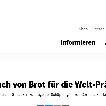
Shop
Presse
Informieren
gsarbeit
Unsere Arbeit
Gemeindearbeit
ch von Brot für die Welt-Pr
nen für Schule & Jugend
Wo wir arbeiten
Kollekten
ial für Schule & Jugend
Wie wir arbeiten
Gemeindematerial
lle an - Gedanken zur Lage der Schöpfung“ – von Cornelia Füllkr
ildungen & Seminare
Über unsere politische Arbeit
Fürbitten