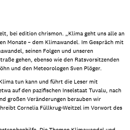
ion
Klimawandel
chen
Armut
lt, bei edition chrismon. „Klima geht uns alle an
Frieden
nen Monate – dem Klimawandel. Im Gespräch mit
Entwicklungszusammenarbeit
imawandel, seinen Folgen und unseren
Zivilgesellschaft
e Straße gehen, ebenso wie den Ratsvorsitzenden
eindematerial
Fachpublikationen
Alle Themen
 Höhn und den Meteorologen Sven Plöger.
ungsmaterial
Projektmaterial
 Klima tun kann und führt die Leser mit
twa auf den pazifischen Inselstaat Tuvalu, nach
 und großen Veränderungen berauben wir
eindematerial
Fachpublikationen
reibt Cornelia Füllkrug-Weitzel im Vorwort des
ungsmaterial
Projektmaterial
Katastrophenhilfe. Die Themen Klimawandel und