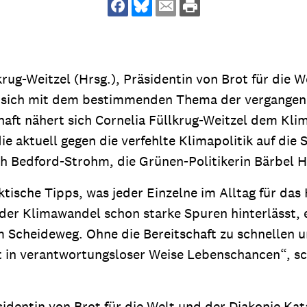
dsförderung
Stipendien
Jugend & Konfirmat
für die Welt-Jugend
Ehrenamt & Mitma
Regionale Kontakte
ug-Weitzel (Hrsg.), Präsidentin von Brot für die We
t sich mit dem bestimmenden Thema der vergange
haft nähert sich Cornelia Füllkrug-Weitzel dem Kl
die aktuell gegen die verfehlte Klimapolitik auf di
Gem
ch Bedford-Strohm, die Grünen-Politikerin Bärbel
:
Bild
ktische Tipps, was jeder Einzelne im Alltag für das
er Klimawandel schon starke Spuren hinterlässt, e
m Scheideweg. Ohne die Bereitschaft zu schnellen
Gem
:
 in verantwortungsloser Weise Lebenschancen“, sch
Bild
äsidentin von Brot für die Welt und der Diakonie 