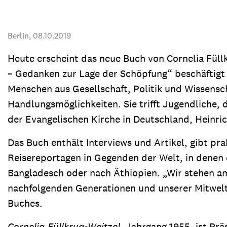
Transparenz & Jahresbericht
Weitere Spendenmöglichkeiten
Inlan
Geschenke
Brot 
Berlin,
08.10.2019
Einsatz der Spendengelder
Heute erscheint das neue Buch von Cornelia Füllkr
– Gedanken zur Lage der Schöpfung“ beschäftig
Menschen aus Gesellschaft, Politik und Wissensc
Handlungsmöglichkeiten. Sie trifft Jugendliche, 
Sie brauchen Materialien?
der Evangelischen Kirche in Deutschland, Heinri
Entdecken Sie unsere zahlreichen Publikationen & Materialien
Das Buch enthält Interviews und Artikel, gibt pra
Reisereportagen in Gegenden der Welt, in denen d
Sie brauchen Materialien?
Bangladesch oder nach Äthiopien. „Wir stehen a
Entdecken Sie unsere zahlreichen Publikationen & Materialien
nachfolgenden Generationen und unserer Mitwelt
Buches.
Cornelia Füllkrug-Weitzel
, Jahrgang 1955, ist Pr