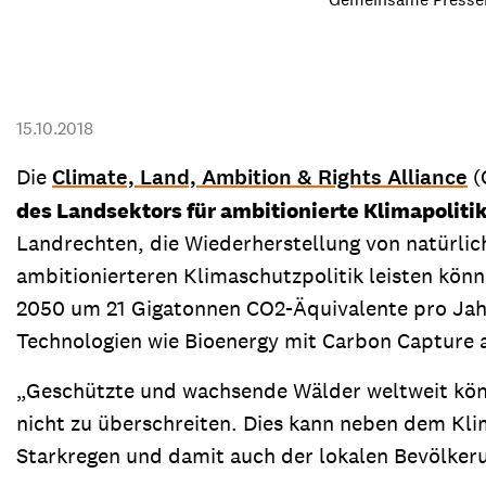
Transparenz & Jahresbericht
Weitere Spendenmöglichkeiten
Inlan
Geschenke
Brot 
Einsatz der Spendengelder
15.10.2018
Die
Climate, Land, Ambition & Rights Alliance
(
des Landsektors für ambitionierte Klimapoliti
Sie brauchen Materialien?
Landrechten, die Wiederherstellung von natürli
Entdecken Sie unsere zahlreichen Publikationen & Materialien
ambitionierteren Klimaschutzpolitik leisten kön
2050 um 21 Gigatonnen CO2-Äquivalente pro Jahr
Technologien wie Bioenergy mit Carbon Capture
Sie brauchen Materialien?
„Geschützte und wachsende Wälder weltweit kön
Entdecken Sie unsere zahlreichen Publikationen & Materialien
nicht zu überschreiten. Dies kann neben dem Kl
Starkregen und damit auch der lokalen Bevölkeru