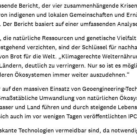
assende Bericht, der vier zusammenhängende Kris
von indigenen und lokalen Gemeinschaften und Ern
 Der Bericht basiert auf einer umfassenden Analyse
, die natürliche Ressourcen und genetische Vielfa
testgehend verzichten, sind der Schlüssel für nach
 von Brot für die Welt. „Klimagerechte Welternähr
ndern, deutlich zu verringern. Nur so ist es mögl
nderen Ökosystemen immer weiter auszudehnen.“
r auf den massiven Einsatz von Geoengineering-Te
roßmaßstäbliche Umwandlung von natürlichen Ökosy
sser und Land führen und durch steigende Lebensmi
sich auch im vor wenigen Tagen veröffentlichten IP
skante Technologien vermeidbar sind, da notwendige