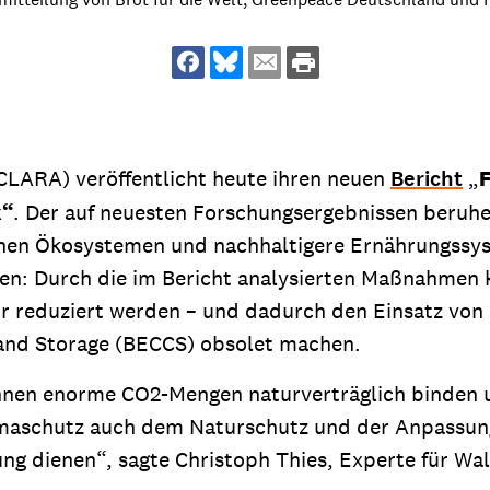
dsförderung
Stipendien
Jugend & Konfirmat
für die Welt-Jugend
Ehrenamt & Mitma
Regionale Kontakte
CLARA) veröffentlicht heute ihren neuen
Bericht
„
F
k“
. Der auf neuesten Forschungsergebnissen beruhe
Gem
chen Ökosystemen und nachhaltigere Ernährungssyst
:
nen: Durch die im Bericht analysierten Maßnahmen 
Bild
 reduziert werden – und dadurch den Einsatz von
 and Storage (BECCS) obsolet machen.
Gem
nen enorme CO2-Mengen naturverträglich binden u
:
imaschutz auch dem Naturschutz und der Anpassun
Bild
ng dienen“, sagte Christoph Thies, Experte für W