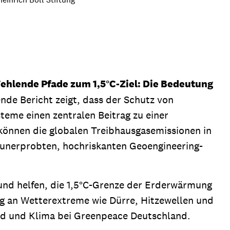
ion
Klimawandel
chen
Armut
Frieden
Entwicklungszusammenarbeit
ehlende Pfade zum 1,5°C-Ziel: Die Bedeutung
Zivilgesellschaft
nde Bericht zeigt, dass der Schutz von
eindematerial
Fachpublikationen
eme einen zentralen Beitrag zu einer
Alle Themen
können die globalen Treibhausgasemissionen in
ungsmaterial
Projektmaterial
 unerprobten, hochriskanten Geoengineering-
eindematerial
Fachpublikationen
nd helfen, die 1,5°C-Grenze der Erderwärmung
g an Wetterextreme wie Dürre, Hitzewellen und
ungsmaterial
Projektmaterial
ald und Klima bei Greenpeace Deutschland.