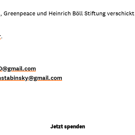
t, Greenpeace und Heinrich Böll Stiftung verschick
r
.
0
@
gmail.com
nstabinsky
@
gmail.com
Jetzt spenden