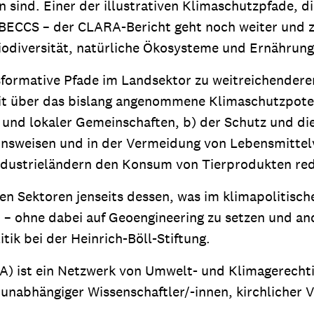
 sind. Einer der illustrativen Klimaschutzpfade, d
 BECCS – der CLARA-Bericht geht noch weiter und z
odiversität, natürliche Ökosysteme und Ernährung
nsformative Pfade im Landsektor zu weitreichende
it über das bislang angenommene Klimaschutzpotent
und lokaler Gemeinschaften, b) der Schutz und di
onsweisen und in der Vermeidung von Lebensmitte
Industrieländern den Konsum von Tierprodukten red
 Sektoren jenseits dessen, was im klimapolitische
– ohne dabei auf Geoengineering zu setzen und and
tik bei der Heinrich-Böll-Stiftung.
A) ist ein Netzwerk von Umwelt- und Klimagerechti
unabhängiger Wissenschaftler/-innen, kirchlicher 