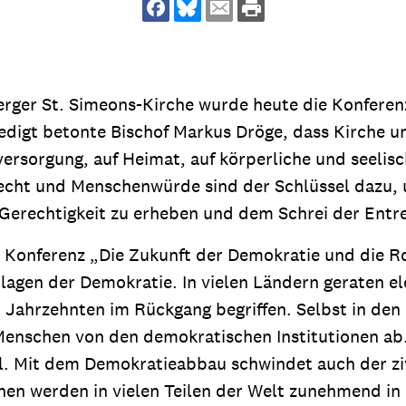
dsförderung
Stipendien
Jugend & Konfirmat
für die Welt-Jugend
Ehrenamt & Mitma
Regionale Kontakte
erger St. Simeons-Kirche wurde heute die Konferenz
Predigt betonte Bischof Markus Dröge, dass Kirche u
rsorgung, auf Heimat, auf körperliche und seelisch
cht und Menschenwürde sind der Schlüssel dazu, 
Gem
Gerechtigkeit zu erheben und dem Schrei der Entr
:
Bild
 Konferenz „Die Zukunft der Demokratie und die Rol
dlagen der Demokratie. In vielen Ländern geraten 
it Jahrzehnten im Rückgang begriffen. Selbst in de
Gem
:
enschen von den demokratischen Institutionen ab. 
Bild
l. Mit dem Demokratieabbau schwindet auch der ziv
nen werden in vielen Teilen der Welt zunehmend in 