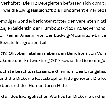
erhaftet. Die 112 Delegierten befassen sich damit,
 wie die Zivilgesellschaft als Fundament einer le
ehemaliger Sonderberichterstatter der Vereinten Na
hwan, Präsidentin der Humboldt-Viadrina Governanc
or Reiner Anselm von der Ludwig-Maximilian-Unive
ziale Integration teil.
 (17. Oktober) stehen neben den Berichten von Vor
iakonie und Entwicklung 2017 sowie die Genehmigun
 höchste beschlussfassende Gremium des Evangelisc
 und die Diakonie Katastrophenhilfe gehören. Die 
rbeit und der Humanitären Hilfe.
uktur des Evangelischen Werkes für Diakonie und 