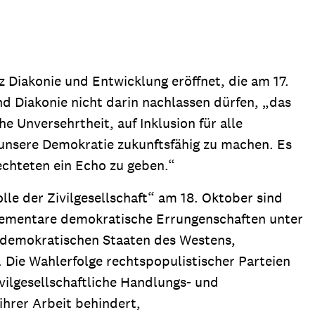
ion
Klimawandel
chen
Armut
 Diakonie und Entwicklung eröffnet, die am 17.
Frieden
nd Diakonie nicht darin nachlassen dürfen, „das
Entwicklungszusammenarbeit
e Unversehrtheit, auf Inklusion für alle
Zivilgesellschaft
unsere Demokratie zukunftsfähig zu machen. Es
eindematerial
Fachpublikationen
Alle Themen
echteten ein Echo zu geben.“
ungsmaterial
Projektmaterial
le der Zivilgesellschaft“ am 18. Oktober sind
elementare demokratische Errungenschaften unter
n demokratischen Staaten des Westens,
eindematerial
Fachpublikationen
Die Wahlerfolge rechtspopulistischer Parteien
ungsmaterial
Projektmaterial
ilgesellschaftliche Handlungs- und
ihrer Arbeit behindert,