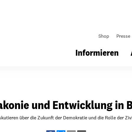
Shop
Presse
Informieren
gsarbeit
Unsere Arbeit
Gemeindearbeit
konie und Entwicklung in B
nen für Schule & Jugend
Wo wir arbeiten
Kollekten
ial für Schule & Jugend
Wie wir arbeiten
Gemeindematerial
skutieren über die Zukunft der Demokratie und die Rolle der Ziv
ildungen & Seminare
Über unsere politische Arbeit
Fürbitten