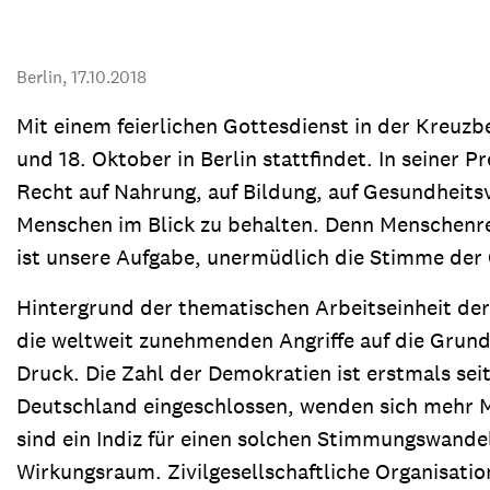
Transparenz & Jahresbericht
Weitere Spendenmöglichkeiten
Inlan
Geschenke
Brot 
Berlin,
17.10.2018
Einsatz der Spendengelder
Mit einem feierlichen Gottesdienst in der Kreuzb
und 18. Oktober in Berlin stattfindet. In seiner 
Recht auf Nahrung, auf Bildung, auf Gesundheitsve
Menschen im Blick zu behalten. Denn Menschenre
Sie brauchen Materialien?
ist unsere Aufgabe, unermüdlich die Stimme der 
Entdecken Sie unsere zahlreichen Publikationen & Materialien
Hintergrund der thematischen Arbeitseinheit der
die weltweit zunehmenden Angriffe auf die Grun
Sie brauchen Materialien?
Druck. Die Zahl der Demokratien ist erstmals se
Entdecken Sie unsere zahlreichen Publikationen & Materialien
Deutschland eingeschlossen, wenden sich mehr M
sind ein Indiz für einen solchen Stimmungswande
Wirkungsraum. Zivilgesellschaftliche Organisatio