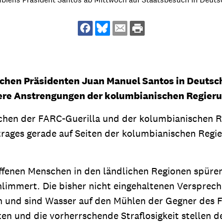
dsförderung
Stipendien
Jugend & Konfirmat
für die Welt-Jugend
Ehrenamt & Mitma
Regionale Kontakte
chen Präsidenten Juan Manuel Santos in Deutsch
ere Anstrengungen der kolumbianischen Regieru
Gem
en der FARC-Guerilla und der kolumbianischen Regi
:
Bild
ages gerade auf Seiten der kolumbianischen Regie
fenen Menschen in den ländlichen Regionen spüren 
Gem
:
chlimmert. Die bisher nicht eingehaltenen Versprech
Bild
n und sind Wasser auf den Mühlen der Gegner des 
en und die vorherrschende Straflosigkeit stellen d