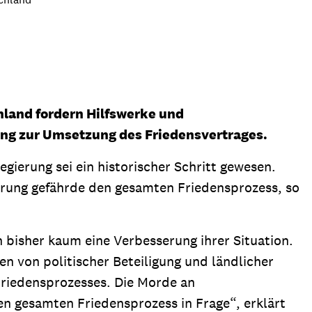
ion
Klimawandel
chen
Armut
Frieden
Entwicklungszusammenarbeit
land fordern Hilfswerke und
Zivilgesellschaft
ng zur Umsetzung des Friedensvertrages.
eindematerial
Fachpublikationen
Alle Themen
erung sei ein historischer Schritt gewesen.
ungsmaterial
Projektmaterial
rung gefährde den gesamten Friedensprozess, so
bisher kaum eine Verbesserung ihrer Situation.
eindematerial
Fachpublikationen
en von politischer Beteiligung und ländlicher
ungsmaterial
Projektmaterial
Friedensprozesses. Die Morde an
en gesamten Friedensprozess in Frage“, erklärt