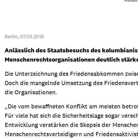
Transparenz & Jahresbericht
Weitere Spendenmöglichkeiten
Inlan
Geschenke
Brot 
Einsatz der Spendengelder
Berlin,
07.05.2018
Anlässlich des Staatsbesuchs des kolumbianis
Menschenrechtsorganisationen deutlich stärk
Sie brauchen Materialien?
Die Unterzeichnung des Friedensabkommen zwisch
Entdecken Sie unsere zahlreichen Publikationen & Materialien
Doch die mangelnde Umsetzung des Friedensvertr
die Organisationen.
Sie brauchen Materialien?
„Die vom bewaffneten Konflikt am meisten betrof
Entdecken Sie unsere zahlreichen Publikationen & Materialien
Für viele hat sich die Sicherheitslage sogar vers
Entwicklung verstärken die Skepsis der Mensche
Menschenrechtsverteidigern und Friedensaktivist