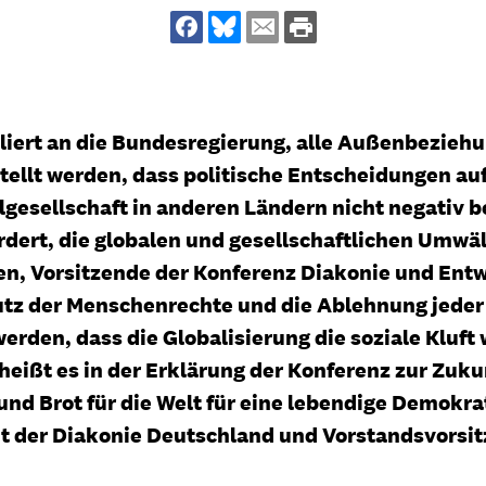
dsförderung
Stipendien
Jugend & Konfirmat
für die Welt-Jugend
Ehrenamt & Mitma
Regionale Kontakte
liert an die Bundesregierung, alle Außenbezieh
tellt werden, dass politische Entscheidungen au
esellschaft in anderen Ländern nicht negativ be
ert, die globalen und gesellschaftlichen Umwä
Gem
:
n, Vorsitzende der Konferenz Diakonie und Entwick
Bild
utz der Menschenrechte und die Ablehnung jeder
rden, dass die Globalisierung die soziale Kluft w
 heißt es in der Erklärung der Konferenz zur Zuk
Gem
:
 und Brot für die Welt für eine lebendige Demokra
Bild
dent der Diakonie Deutschland und Vorstandsvors