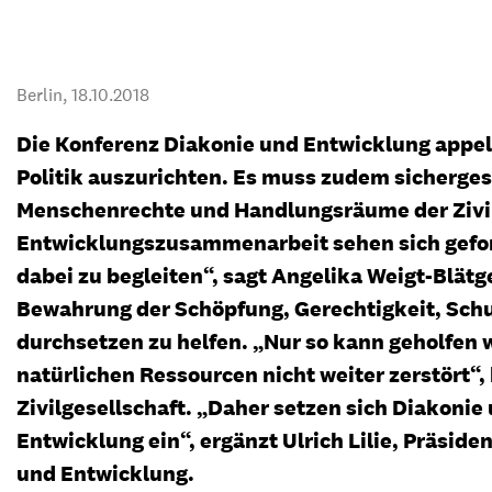
Transparenz & Jahresbericht
Weitere Spendenmöglichkeiten
Inlan
Geschenke
Brot 
Berlin,
18.10.2018
Einsatz der Spendengelder
Die Konferenz Diakonie und Entwicklung appel
Politik auszurichten. Es muss zudem sicherges
Menschenrechte und Handlungsräume der Zivilg
Sie brauchen Materialien?
Entwicklungszusammenarbeit sehen sich geford
Entdecken Sie unsere zahlreichen Publikationen & Materialien
dabei zu begleiten“, sagt Angelika Weigt-Blätge
Bewahrung der Schöpfung, Gerechtigkeit, Sch
durchsetzen zu helfen. „Nur so kann geholfen we
Sie brauchen Materialien?
natürlichen Ressourcen nicht weiter zerstört“,
Entdecken Sie unsere zahlreichen Publikationen & Materialien
Zivilgesellschaft. „Daher setzen sich Diakonie
Entwicklung ein“, ergänzt Ulrich Lilie, Präsi
und Entwicklung.