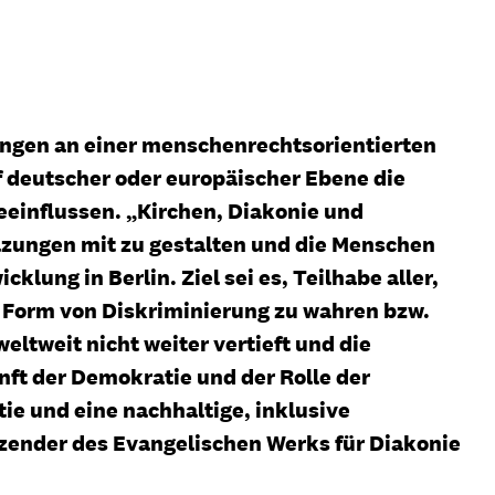
ion
Klimawandel
chen
Armut
Frieden
ungen an einer menschenrechtsorientierten
Entwicklungszusammenarbeit
f deutscher oder europäischer Ebene die
Zivilgesellschaft
einflussen. „Kirchen, Diakonie und
lzungen mit zu gestalten und die Menschen
eindematerial
Fachpublikationen
Alle Themen
lung in Berlin. Ziel sei es, Teilhabe aller,
ungsmaterial
Projektmaterial
 Form von Diskriminierung zu wahren bzw.
eltweit nicht weiter vertieft und die
unft der Demokratie und der Rolle der
eindematerial
Fachpublikationen
tie und eine nachhaltige, inklusive
ungsmaterial
Projektmaterial
itzender des Evangelischen Werks für Diakonie